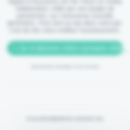
Digital & Assurance est fier d'être un média
indépendant, édité par une équipe de
passionnés, sur l'assurance nouvelle
génération. Pour être au top dans votre job,
c'est de loin votre meilleur investissement.
> Je m'abonne (1ère semaine offerte
(Abonnement annulable à tout moment)
Si vous êtes déjà abonné, connectez-vous