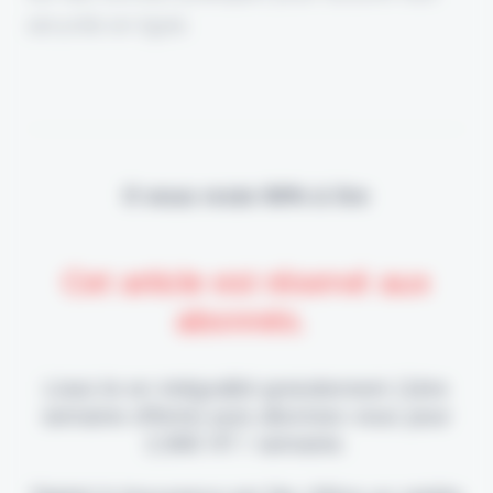
sécurité en ligne.
Il vous reste 90% à lire
Cet article est réservé aux
abonnés.
Lisez-le en intégralité gratuitement (1ère
semaine offerte) puis abonnez-vous pour
2,90€ HT / semaine.