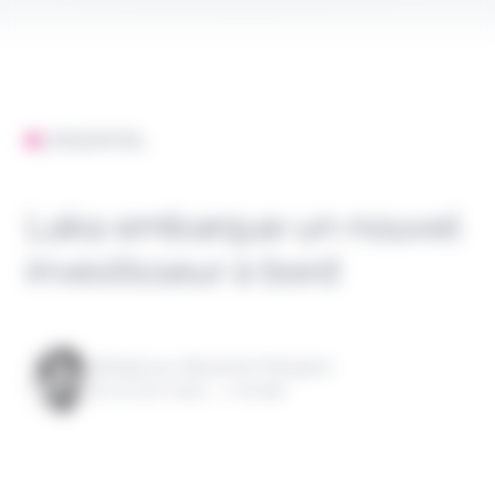
L'ESSENTIEL
Laka embarque un nouvel
investisseur à bord
Rédigé par Alexandre Pengloan
le 10 avril 2024 - 1 minute