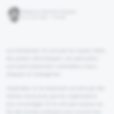
Rédigé par Alexandre Pengloan
le 10 avril 2024 - 1 minute
Les entreprises ne sont pas les seules cibles
des pirates informatiques. Les particuliers
sont particulièrement vulnérables à leurs
attaques et stratagèmes.
Cependant, ils ne disposent souvent pas des
mêmes ressources que les organisations
pour se protéger. Et ne sont pas toujours au
fait des bonnes pratiques pour assurer leur