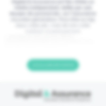
Digital & Assurance est fier d'être un
média indépendant, édité par une
équipe de passionnés, sur l'assurance
nouvelle génération. Pour être au top
dans votre job, c'est de loin votre
meilleur investissement.
> Je m'abonne (1ère semaine offerte) <
(Abonnement annulable à tout moment) Si vous
êtes déjà abonné, connectez-vous
Lire la suite de l'article