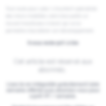
Tout roule pour Laka ! L'insurtech spécialiste
des micro-mobilités vient d'accueillir un
nouvel investisseur à bord, qui va lui
permettre d'accélérer son développement.
Il vous reste 90% à lire
Cet article est réservé aux
abonnés.
Lisez-le en intégralité gratuitement (1ère
semaine offerte) puis abonnez-vous pour
2,90€ HT / semaine.