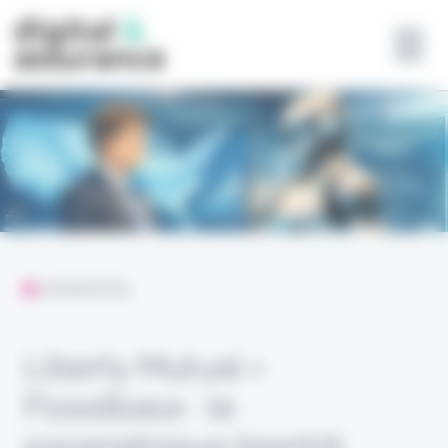
Panneau de gestion des cookies
L'ESSENTIEL
Liberty Mutual ×
Floodbase : le
paramétrique bientôt