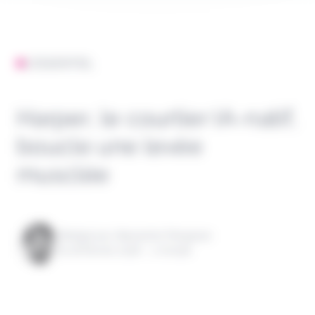
L'ESSENTIEL
Harper, le courtier IA-natif,
boucle une levée
musclée
Rédigé par Alexandre Pengloan
le 26 février 2026 - 1 minute