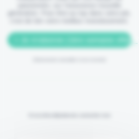
passionnés, sur l'assurance nouvelle
génération. Pour être au top dans votre job,
c'est de loin votre meilleur investissement.
> Je m'abonne (1ère semaine offerte
(Abonnement annulable à tout moment)
Si vous êtes déjà abonné, connectez-vous