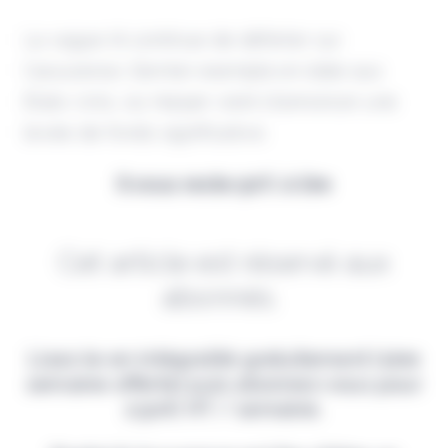
La vague IA continue de déferler sur
l’assurance. Dernier exemple en date aux
États-Unis, où Harper vient d'annoncer une
levée de fonds significative.
Il vous reste 90% à lire
Cet article est réservé aux
abonnés.
Lisez-le en intégralité gratuitement (1ère
semaine offerte) puis abonnez-vous pour
2,90€ HT / semaine.