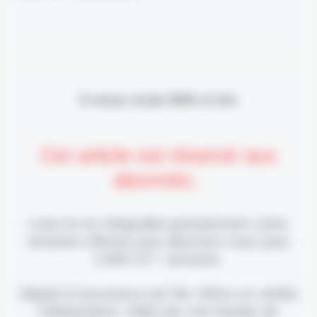
Il vous reste 90% à lire
Cet article est réservé aux
abonnés.
Lisez-le en intégralité gratuitement (1ère
semaine offerte) puis abonnez-vous pour
2,90€ HT / semaine.
Digital & Assurance est fier d'être un média
indépendant, édité par une équipe de