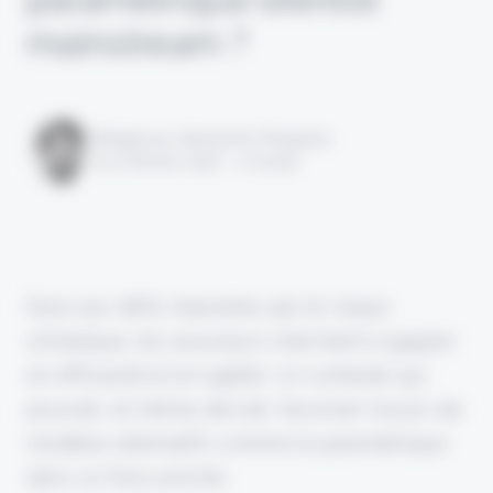
mainstream ?
Rédigé par Alexandre Pengloan
le 27 février 2026 - 1 minute
Face aux défis imposées par le risque
climatique, les assureurs cherchent à gagner
en efficacité et en agilité. Un contexte qui
pourrait, et même devrait, favoriser l'essor de
modèles alternatifs comme le paramétrique
dans un futur proche.