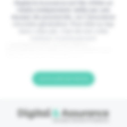
Digital & Assurance est fier d'être un
média indépendant, édité par une
équipe de passionnés, sur l'assurance
nouvelle génération. Pour être au top
dans votre job, c'est de loin votre
meilleur investissement.
> Je m'abonne (1ère semaine offerte) <
(Abonnement annulable à tout moment) Si vous
êtes déjà abonné, connectez-vous
Lire la suite de l'article