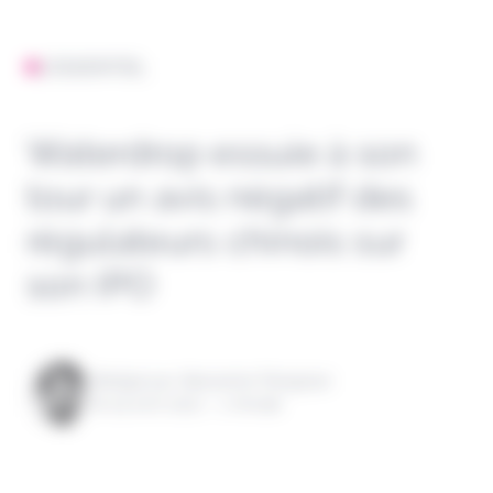
L'ESSENTIEL
Waterdrop essuie à son
tour un avis négatif des
régulateurs chinois sur
son IPO
Rédigé par Alexandre Pengloan
le 24 avril 2021 - 1 minute