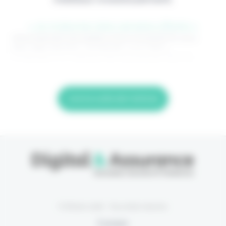
> Je m'abonne (1ère semaine offerte) <
(Abonnement annulable à tout moment) Si vous
êtes déjà abonné, connectez-vous Nom
d'utilisateur ou adresse de messagerie. Mot de
Lire la suite de l'article
© Eficiens 2026 - Tous droits réservés
À propos