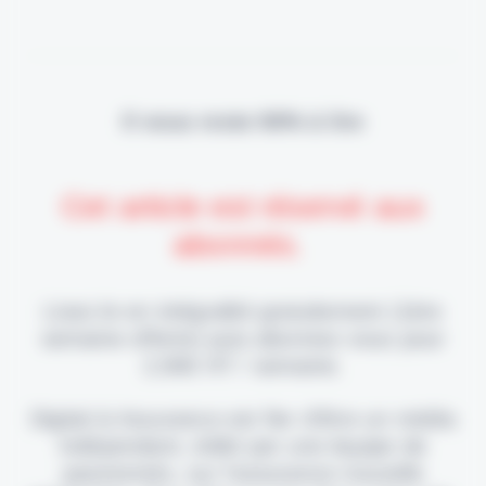
Il vous reste 90% à lire
Cet article est réservé aux
abonnés.
Lisez-le en intégralité gratuitement (1ère
semaine offerte) puis abonnez-vous pour
2,90€ HT / semaine.
Digital & Assurance est fier d'être un média
indépendant, édité par une équipe de
passionnés, sur l'assurance nouvelle