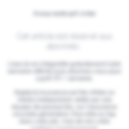
Il vous reste 90% à lire
Cet article est réservé aux
abonnés.
Lisez-le en intégralité gratuitement (1ère
semaine offerte) puis abonnez-vous pour
2,90€ HT / semaine.
Digital & Assurance est fier d'être un
média indépendant, édité par une
équipe de passionnés, sur l'assurance
nouvelle génération. Pour être au top
dans votre job, c'est de loin votre
meilleur investissement.