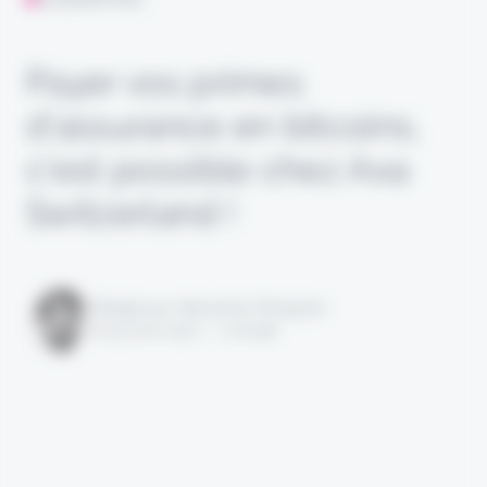
Payer vos primes
d’assurance en bitcoins,
c’est possible chez Axa
Switzerland !
Rédigé par Alexandre Pengloan
le 25 avril 2021 - 1 minute