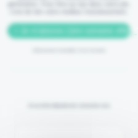
génération. Pour être au top dans votre job,
c'est de loin votre meilleur investissement.
> Je m'abonne (1ère semaine offerte
(Abonnement annulable à tout moment)
Si vous êtes déjà abonné, connectez-vous