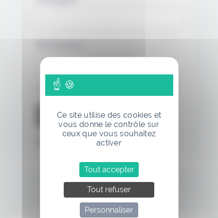
Mot de passe
Se souvenir de moi
Ce site utilise des cookies et
vous donne le contrôle sur
ceux que vous souhaitez
Mot de passe oublié
activer
Tout accepter
Tout refuser
Personnaliser
Annonce