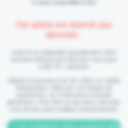
Il vous reste 90% à lire
Cet article est réservé aux
abonnés.
Lisez-le en intégralité gratuitement (1ère
semaine offerte) puis abonnez-vous pour
2,90€ HT / semaine.
Digital & Assurance est fier d'être un média
indépendant, édité par une équipe de
passionnés, sur l'assurance nouvelle
génération. Pour être au top dans votre job,
c'est de loin votre meilleur investissement.
> Je m'abonne (1ère semaine offerte