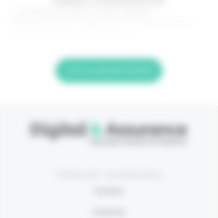
meilleur investissement.
> Je m'abonne (1ère semaine offerte) <
(Abonnement annulable à tout moment) Si vous
êtes déjà abonné, connectez-vous
Lire la suite de l'article
© Eficiens 2026 - Tous droits réservés
À propos
S’abonner