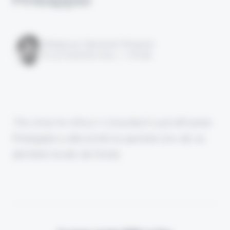
Rédigé par Alexandre Pengloan
le 23 novembre 2023 - 1 minute
This time for Africa
! L’insurtech sud-africaine
Pineapple a décroché le pactole lors de sa
dernière levée de fonds.