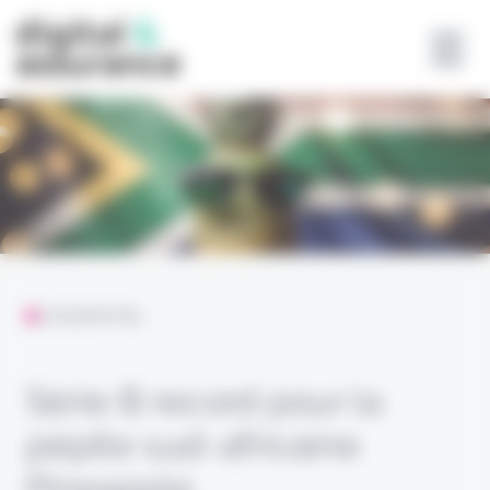
Panneau de gestion des cookies
L'ESSENTIEL
Série B record pour la
pépite sud-africaine
Pineapple