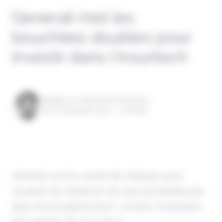
Generali met les
bouchées doubles pour
investir dans l’insurtech
Rédigé par Alexandre Pengloan
le 23 novembre 2023 - 1 minute
Generali sort le carnet de chèques pour
soutenir les initiatives les plus prometteuses
dans l’écosystème tech... et donc forcément
des pépites de l'insurtech.