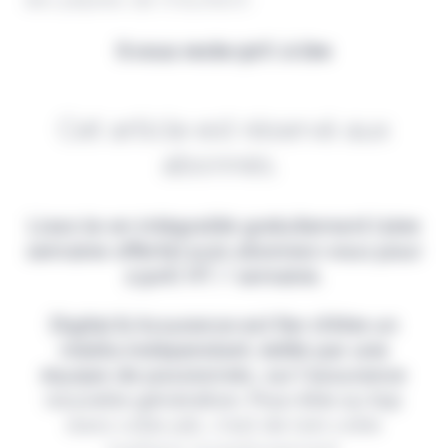
Il vous reste 90% à lire
Cet article est réservé aux
abonnés.
Lisez-le en intégralité gratuitement (1ère
semaine offerte) puis abonnez-vous pour
2,90€ HT / semaine.
Digital & Assurance est fier d'être un
média indépendant, édité par une
équipe de passionnés, sur l'assurance
nouvelle génération. Pour être au top
dans votre job, c'est de loin votre