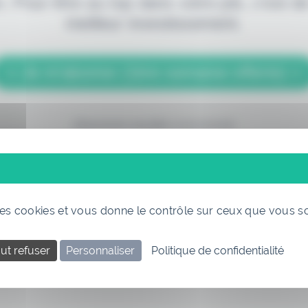
. Pour être au top dans votre job, c'est de
meilleur investissement.
> Je m'abonne (1ère semaine offerte) <
(Abonnement annulable à tout moment)
 des cookies et vous donne le contrôle sur ceux que vous s
ut refuser
Personnaliser
Politique de confidentialité
Si vous êtes déjà abonné, connectez-vous