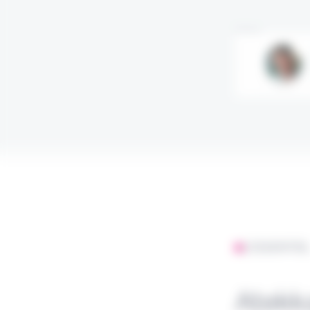
Annonce
L'ESSENTIE
Atekka