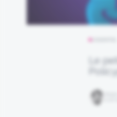
L'ESSENTIE
Le pe
Polic
Rédigé
le 28 