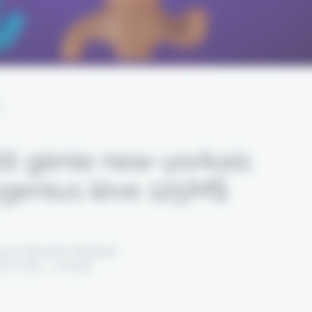
L
tit génie new-yorkais
ygenius lève 125M$
 par Alexandre Pengloan
mars 2022 - 1 minute