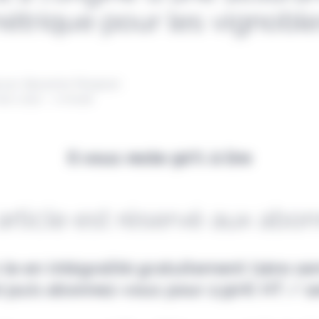
étrique pour les vignobl
 par Alexandre Pengloan
mars 2022 - 1 minute
Il vous reste 90% à lire
article est réservé aux abo
-le en intégralité gratuitement (1ère s
e) puis abonnez-vous pour 2,90€ HT / s