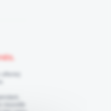
nnés.
 offerte)
e.
pendant,
e nouvelle