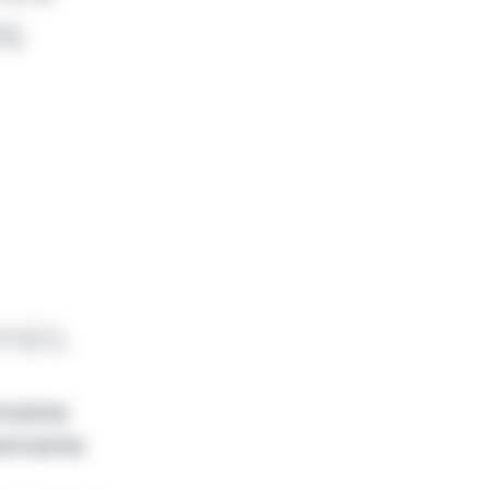
es
nnés.
emaine
emaine.