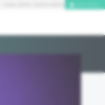
À propos
S’abonner
Contacter la rédaction
Connexion abonnés