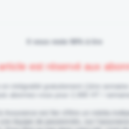
Il vous reste 90% à lire
article est réservé aux abo
 en intégralité gratuitement (1ère semaine
uis abonnez-vous pour 2,90€ HT / semain
 & Assurance est fier d'être un média indé
 une équipe de passionnés, sur l'assuranc