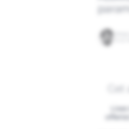
param
Rédigé
le 25 
Cet 
Lisez
offert