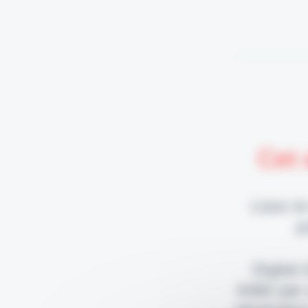
Cet 
Lisez-le
p
Digital
édité par