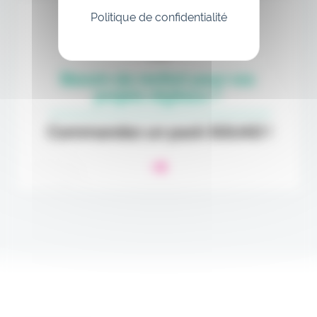
Politique de confidentialité