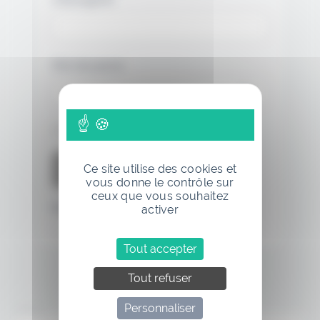
Mot de passe
Se souvenir de moi
Ce site utilise des cookies et
vous donne le contrôle sur
ceux que vous souhaitez
Mot de passe oublié
activer
Tout accepter
Tout refuser
Personnaliser
Annonce