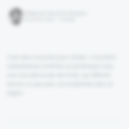
Rédigé par Alexandre Pengloan
le 04 avril 2024 - 1 minute
C’est dans la poche pour Qoala ! L'insurtech
indonésienne confirme sa dynamique avec
une nouvelle levée de fonds, qui affermit
encore un peu plus son empreinte dans la
région.