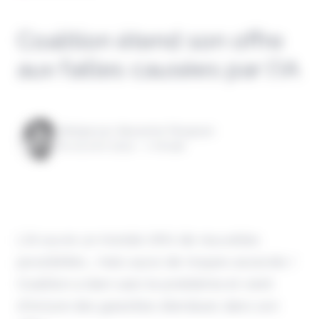
Coalition étend son offre
aux failles causées par l’IA
Rédigé par Alexandre Pengloan
le 04 avril 2024 - 1 minute
L'IA ouvre un monde infini de nouvelles
possibilités... mais aussi de risques associés !
Coalition a bien saisi le problème et vient
d'inclure des garanties étendues dans son