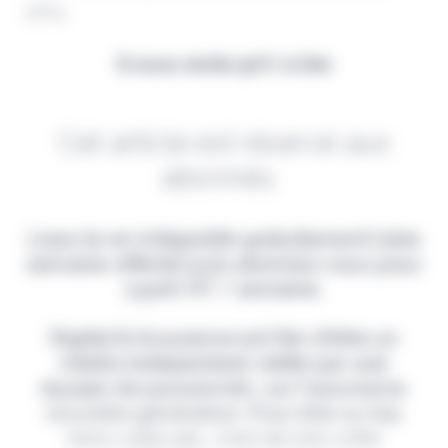
offre.
Il vous reste 90% à lire
Cet article est réservé aux
abonnés.
Lisez-le en intégralité gratuitement (1ère
semaine offerte) puis abonnez-vous pour
2,90€ HT / semaine.
Digital & Assurance est fier d'être un
média indépendant, édité par une
équipe de passionnés, sur l'assurance
nouvelle génération. Pour être au top
dans votre job, c'est de loin votre