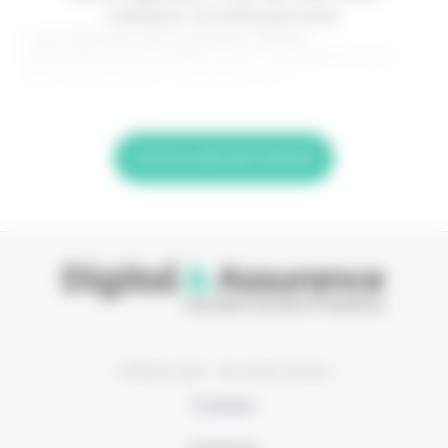
meilleur investissement.
> Je m'abonne (1ère semaine offerte) <
(Abonnement annulable à tout moment) Si vous
êtes déjà abonné, connectez-vous
Lire la suite de l'article
© Eficiens 2026 - Tous droits réservés
À propos