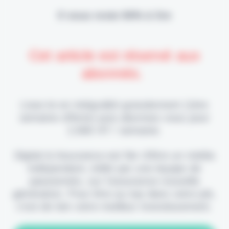
Il vous reste 90% à lire
Cet article est réservé aux
abonnés.
Lisez-le en intégralité gratuitement (1ère
semaine offerte) puis abonnez-vous pour
2,90€ HT / semaine.
Digital & Assurance est fier d'être un média
indépendant, édité par une équipe de
passionnés, sur l'assurance nouvelle
génération. Pour être au top dans votre job,
c'est de loin votre meilleur investissement.