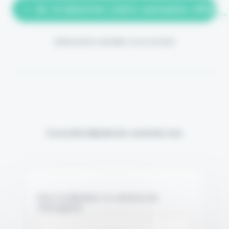
> Je m'abonne (1ère semaine offerte
(Abonnement annulable à tout moment)
Si vous êtes déjà abonné, connectez-vous
Nom d'utilisateur ou adresse de
messagerie.