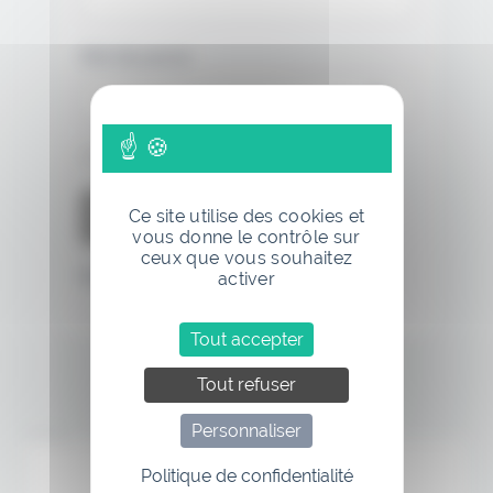
Mot de passe
Se souvenir de moi
Ce site utilise des cookies et
vous donne le contrôle sur
ceux que vous souhaitez
Mot de passe oublié
activer
Tout accepter
Tout refuser
Personnaliser
Annonce
Politique de confidentialité