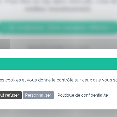
. Pour être au top dans votre job, c'est de
meilleur investissement.
> Je m'abonne (1ère semaine offerte) <
(Abonnement annulable à tout moment)
 des cookies et vous donne le contrôle sur ceux que vous s
ut refuser
Personnaliser
Politique de confidentialité
Si vous êtes déjà abonné, connectez-vous