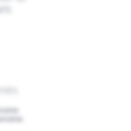
rs
nnés.
emaine
emaine.