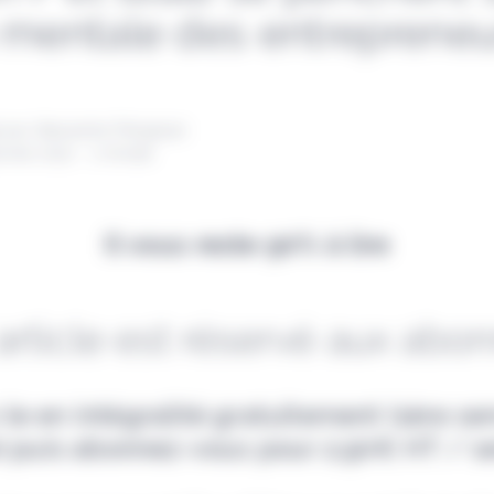
 mentale des entrepreneu
 par Alexandre Pengloan
anvier 2022 - 1 minute
Il vous reste 90% à lire
article est réservé aux abo
-le en intégralité gratuitement (1ère s
e) puis abonnez-vous pour 2,90€ HT / s