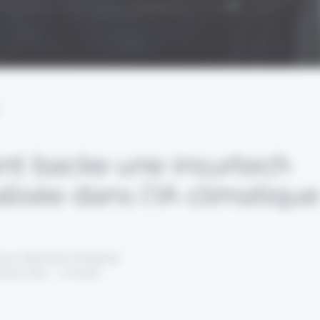
L
nt backe une insurtech
lisée dans l’IA climatiqu
 par Alexandre Pengloan
anvier 2022 - 1 minute