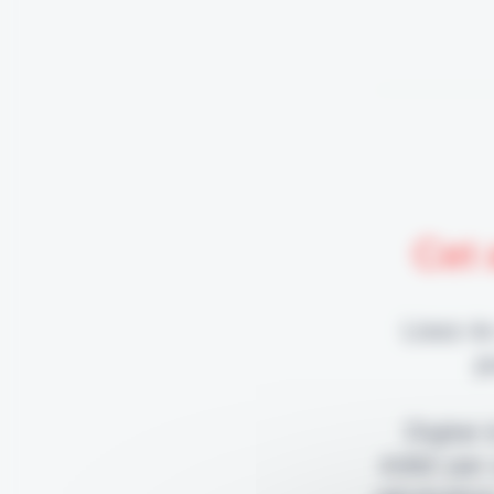
Cet 
Lisez-le
p
Digital
édité par