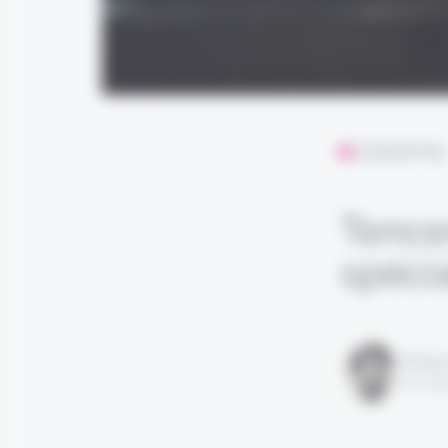
L'ESSENTIE
Tence
spécia
Rédigé
le 21 j