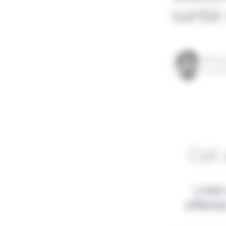
santé
Rédigé
le 21 j
Cet 
Lisez
offert