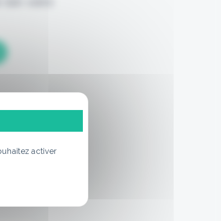
 loin votre
ouhaitez activer