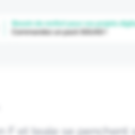
L
n F et teale se penchent s