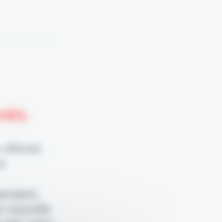
nnés.
 offerte)
e.
pendant,
e nouvelle