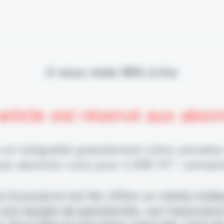
Il vous reste 90% à lire
article est réservé aux abo
 en intégralité gratuitement (1ère semaine
uis abonnez-vous pour 2,90€ HT / semain
 & Assurance est fier d'être un média indé
 une équipe de passionnés, sur l'assuranc