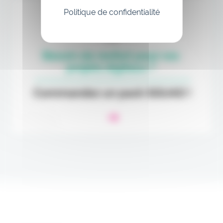
Politique de confidentialité