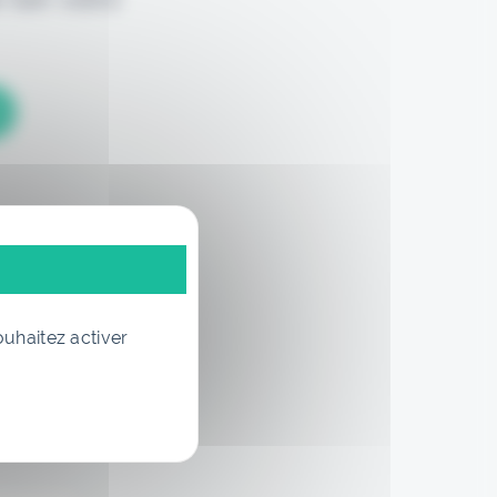
ouhaitez activer