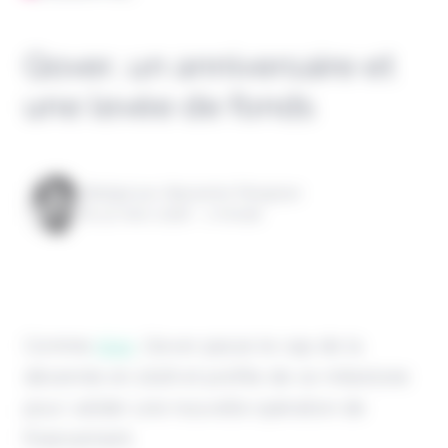
Qover, un anniversaire et
une levée de fonds
Rédigé par Alexandre Pengloan
le 31 mars 2026 - 1 minute
Comme
Alan
, Qover passe le cap de la
décennie en 2026 et profite de ce milestone
pour valider une nouvelle opération de
financement.