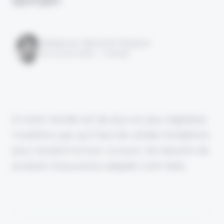
Rédigé par Alexandre Pengloan
le 01 avril 2026 - 1 minute
Si notre monde est de plus en plus digitalisé,
n'oublions pas qu'il faut de solides fondations
pour soutenir le tout. Là aussi, les besoins de
produits d'assurance adaptés sont réels.