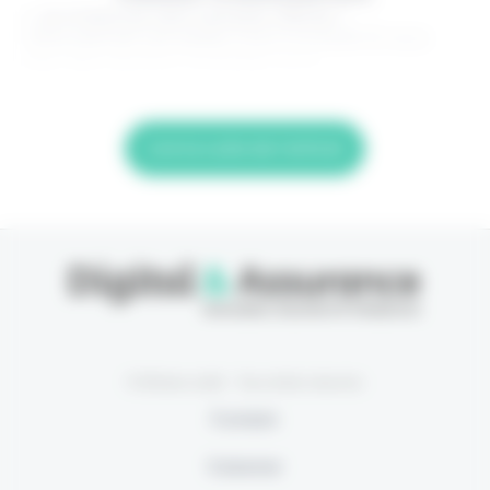
> Je m'abonne (1ère semaine offerte) <
(Abonnement annulable à tout moment) Si vous
êtes déjà abonné, connectez-vous
Lire la suite de l'article
© Eficiens 2026 - Tous droits réservés
À propos
S’abonner