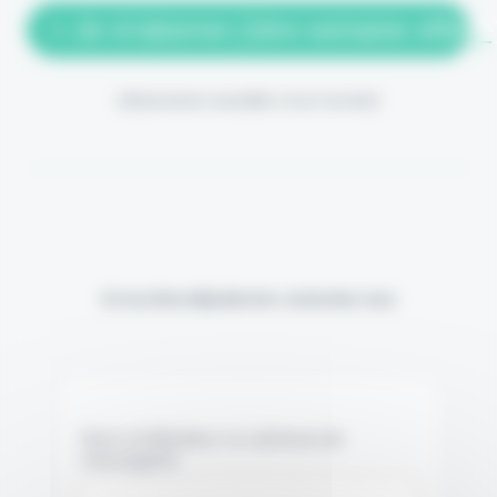
> Je m'abonne (1ère semaine offerte
(Abonnement annulable à tout moment)
Si vous êtes déjà abonné, connectez-vous
Nom d'utilisateur ou adresse de
messagerie.