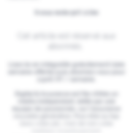
Il vous reste 90% à lire
Cet article est réservé aux
abonnés.
Lisez-le en intégralité gratuitement (1ère
semaine offerte) puis abonnez-vous pour
2,90€ HT / semaine.
Digital & Assurance est fier d'être un
média indépendant, édité par une
équipe de passionnés, sur l'assurance
nouvelle génération. Pour être au top
dans votre job, c'est de loin votre
meilleur investissement.