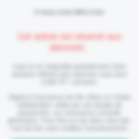
Il vous reste 90% à lire
Cet article est réservé aux
abonnés.
Lisez-le en intégralité gratuitement (1ère
semaine offerte) puis abonnez-vous pour
2,90€ HT / semaine.
Digital & Assurance est fier d'être un média
indépendant, édité par une équipe de
passionnés, sur l'assurance nouvelle
génération. Pour être au top dans votre job,
c'est de loin votre meilleur investissement.