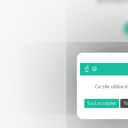
Ce site utilise
Tout accepter
To