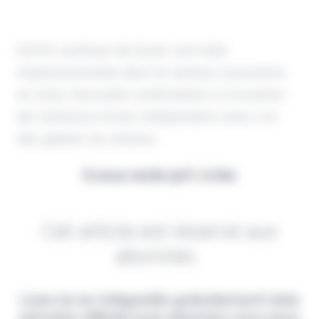
ICEYE continue de tisser une toile
impressionnante dans le secteur assurance
en 2024. Nouvelle confirmation à l'occasion
de l'annonce d'une collaboration avec l'un
des géants du secteur.
Il vous reste 90% à lire
Cet article est réservé aux
abonnés.
Lisez-le en intégralité gratuitement (1ère
semaine offerte) puis abonnez-vous pour