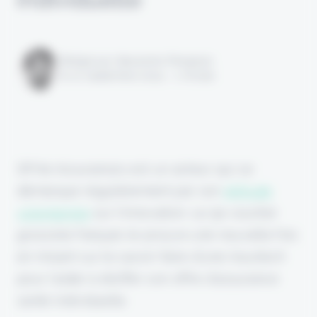
Rédigé par Alexandre Pengloan
le 10 septembre 2024 - 1 minute
SPVie Assurances est un acteur qui se
démarque régulièrement par son
attitude
volontariste
sur l'innovation. Le 5e courtier
grossiste français le prouve une nouvelle fois
en misant sur le savoir-faire d'une insurtech
pour l'aider à étoffer son offre d'assurance
santé individuelle.