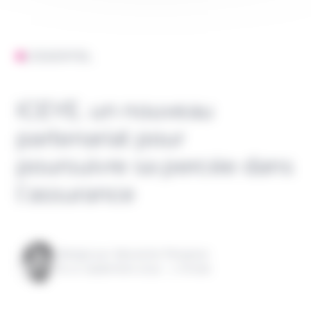
L'ESSENTIEL
ICEYE, un nouveau
partenariat pour
poursuivre sa percée dans
l’assurance
Rédigé par Alexandre Pengloan
le 10 septembre 2024 - 1 minute