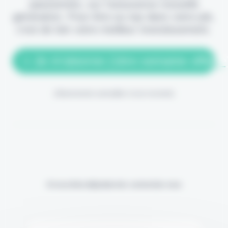
passionnés, sur l'assurance nouvelle
génération. Pour être au top dans votre job,
c'est de loin votre meilleur investissement.
> Je m'abonne (1ère semaine offerte
(Abonnement annulable à tout moment)
Si vous êtes déjà abonné, connectez-vous