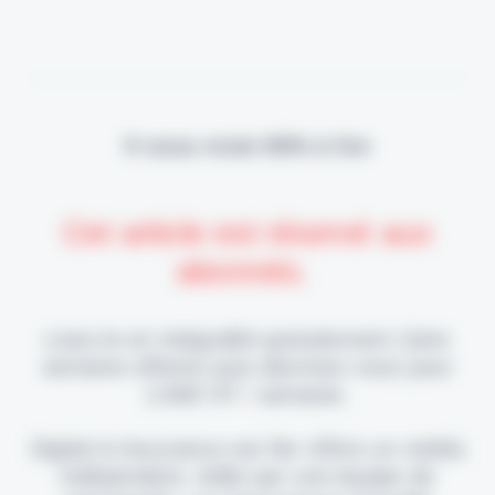
Il vous reste 90% à lire
Cet article est réservé aux
abonnés.
Lisez-le en intégralité gratuitement (1ère
semaine offerte) puis abonnez-vous pour
2,90€ HT / semaine.
Digital & Assurance est fier d'être un média
indépendant, édité par une équipe de