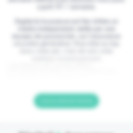
2,90€ HT / semaine.
Digital & Assurance est fier d'être un
média indépendant, édité par une
équipe de passionnés, sur l'assurance
nouvelle génération. Pour être au top
dans votre job, c'est de loin votre
meilleur investissement.
> Je m'abonne (1ère semaine offerte) <
(Abonnement annulable à tout moment) Si vous
êtes déjà abonné, connectez-vous
Lire la suite de l'article