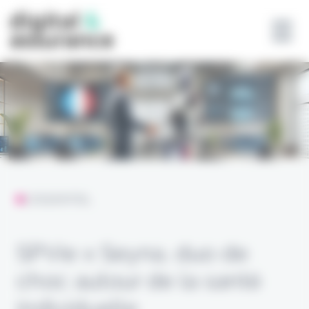
Panneau de gestion des cookies
L'ESSENTIEL
SPVie x Seyna, duo de
choc autour de la santé
individuelle