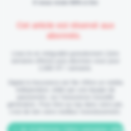
Il vous reste 90% à lire
Cet article est réservé aux
abonnés.
Lisez-le en intégralité gratuitement (1ère
semaine offerte) puis abonnez-vous pour
2,90€ HT / semaine.
Digital & Assurance est fier d'être un média
indépendant, édité par une équipe de
passionnés, sur l'assurance nouvelle
génération. Pour être au top dans votre job,
c'est de loin votre meilleur investissement.
> Je m'abonne (1ère semaine offerte