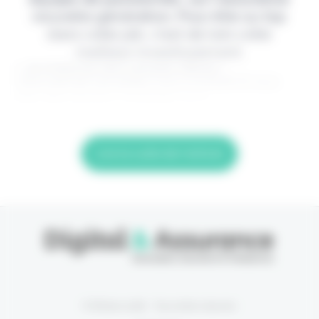
nouvelle génération. Pour être au top
dans votre job, c'est de loin votre
meilleur investissement.
> Je m'abonne (1ère semaine offerte) <
(Abonnement annulable à tout moment) Si vous
êtes déjà abonné, connectez-vous
Lire la suite de l'article
© Eficiens 2026 - Tous droits réservés