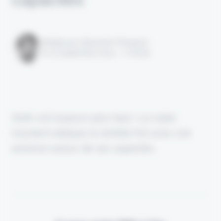
Rédigé par Alexandre Pengloan
le 03 septembre 2024 - 1 minute
Stoïk voit toujours plus haut ! La cyber
insurtech attaque la rentrée fort avec une
annonce autour de ses capacités.