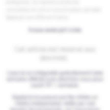
entreprises. Ce marché suscite les
convoitises et voit un nouvel acteur de taille
déployer son offre en France.
Il vous reste 90% à lire
Cet article est réservé aux
abonnés.
Lisez-le en intégralité gratuitement (1ère
semaine offerte) puis abonnez-vous pour
2,90€ HT / semaine.
Digital & Assurance est fier d'être un
média indépendant, édité par une
équipe de passionnés, sur l'assurance