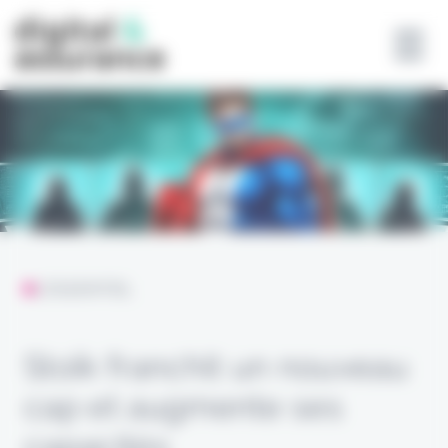
Panneau de gestion des cookies
L'ESSENTIEL
Stoïk franchit un nouveau
cap et augmente ses
capacités