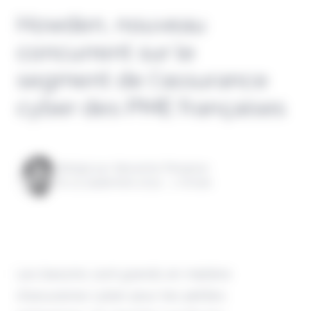
Howden, nouveau
concurrent sur le
segment de l’assurance
cyber des PME françaises
Rédigé par Alexandre Pengloan
le 03 septembre 2024 - 1 minute
Les besoins sont grands en matière
d'assurance cyber pour les petites