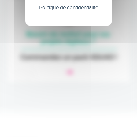
Politique de confidentialité