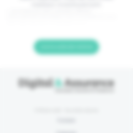
meilleur investissement.
> Je m'abonne (1ère semaine offerte) <
(Abonnement annulable à tout moment) Si vous
êtes déjà abonné, connectez-vous
Lire la suite de l'article
© Eficiens 2026 - Tous droits réservés
À propos