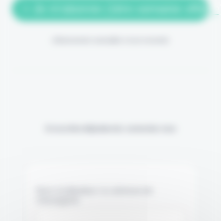
> Je m'abonne (1ère semaine offerte
(Abonnement annulable à tout moment)
Si vous êtes déjà abonné, connectez-vous
Nom d'utilisateur ou adresse de
messagerie.