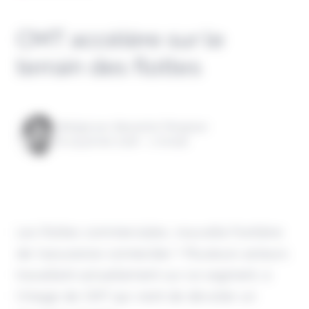
CMT accélère sur le
terrain des flottes
Rédigé par Alexandre Pengloan
le 19 janvier 2026 - 1 minute
Les flottes commerciales, nouvelle frontière
de l'assurance connectée ? Plusieurs acteurs
travaillent actuellement sur ce segment, à
l'image de CMT qui vient de dévoiler un