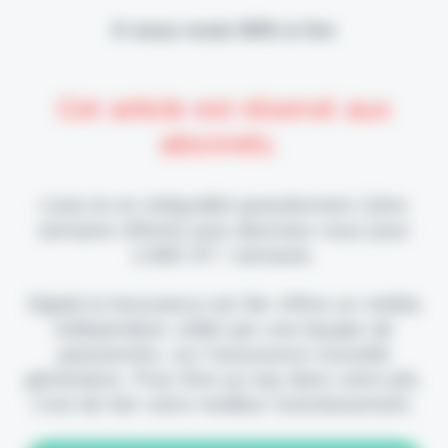
Il vous reste 90% à lire
Cet article est réservé aux
abonnés.
Lisez-le en intégralité gratuitement (1ère
semaine offerte) puis abonnez-vous pour
2,90€ HT / semaine.
Digital & Assurance est fier d'être un média
indépendant, édité par une équipe de
passionnés, sur l'assurance nouvelle
génération. Pour être au top dans votre job,
c'est de loin votre meilleur investissement.