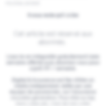
nouveau produit.
Il vous reste 90% à lire
Cet article est réservé aux
abonnés.
Lisez-le en intégralité gratuitement (1ère
semaine offerte) puis abonnez-vous pour
2,90€ HT / semaine.
Digital & Assurance est fier d'être un
média indépendant, édité par une
équipe de passionnés, sur l'assurance
nouvelle génération. Pour être au top
dans votre job, c'est de loin votre