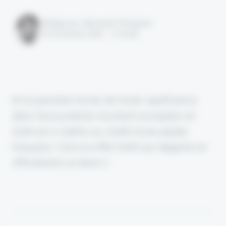
Rédigé par Alexandre Pengloan
le 20 janvier 2026 - 1 minute
Et la première levée de fonds significative
dans l'écosystème insurtech européen en
2026 est à mettre au crédit d'une pépite
française. C'est en effet Stoïk qui dégaine en
officialisant sa Série C.