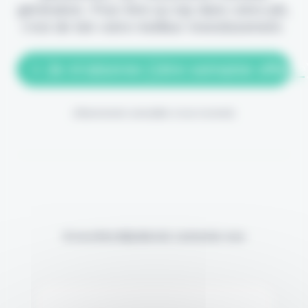
génération. Pour être au top dans votre job,
c'est de loin votre meilleur investissement.
> Je m'abonne (1ère semaine offerte
(Abonnement annulable à tout moment)
Si vous êtes déjà abonné, connectez-vous