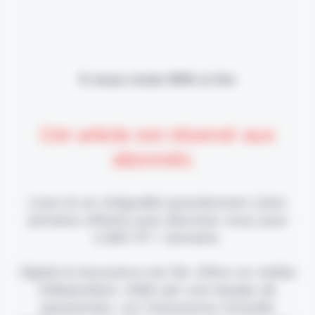
Il vous reste 90% à lire
Cet article est réservé aux
abonnés.
Lisez-le en intégralité gratuitement (1ère
semaine offerte) puis abonnez-vous pour
2,90€ HT / semaine.
Digital & Assurance est fier d'être un média
indépendant, édité par une équipe de
passionnés, sur l'assurance nouvelle