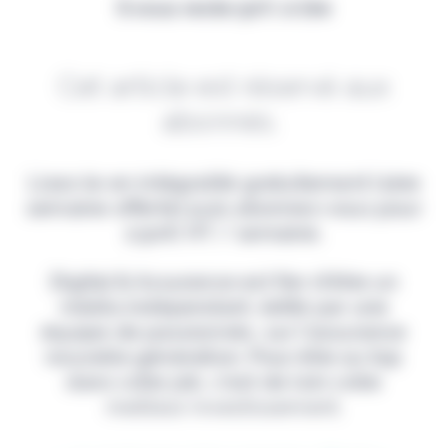
Il vous reste 90% à lire
Cet article est réservé aux
abonnés.
Lisez-le en intégralité gratuitement (1ère
semaine offerte) puis abonnez-vous pour
2,90€ HT / semaine.
Digital & Assurance est fier d'être un
média indépendant, édité par une
équipe de passionnés, sur l'assurance
nouvelle génération. Pour être au top
dans votre job, c'est de loin votre
meilleur investissement.