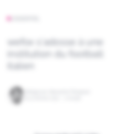
L'ESSENTIEL
wefox s’adosse à une
institution du football
italien
Rédigé par Alexandre Pengloan
le 22 février 2022 - 1 minute