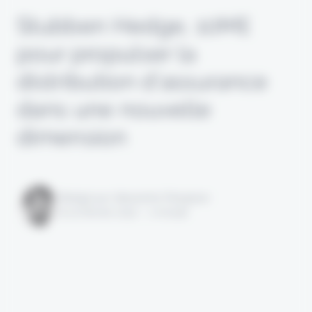
Stubben Hedge, 10M£
pour propulser la
distribution d’assurance
dans une nouvelle
dimension
Rédigé par Alexandre Pengloan
le 22 février 2022 - 1 minute