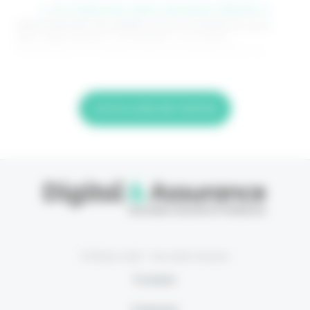
> Je m'abonne (1ère semaine offerte) <
(Abonnement annulable à tout moment) Si vous
êtes déjà abonné, connectez-vous Nom
d'utilisateur ou adresse de messagerie. Mot de
Lire la suite de l'article
© Eficiens 2026 - Tous droits réservés
À propos
S’abonner