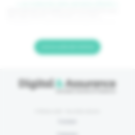
> Je m'abonne (1ère semaine offerte) <
(Abonnement annulable à tout moment) Si vous
êtes déjà abonné, connectez-vous Nom
d'utilisateur ou adresse de messagerie. Mot de
Lire la suite de l'article
© Eficiens 2026 - Tous droits réservés
À propos
S’abonner