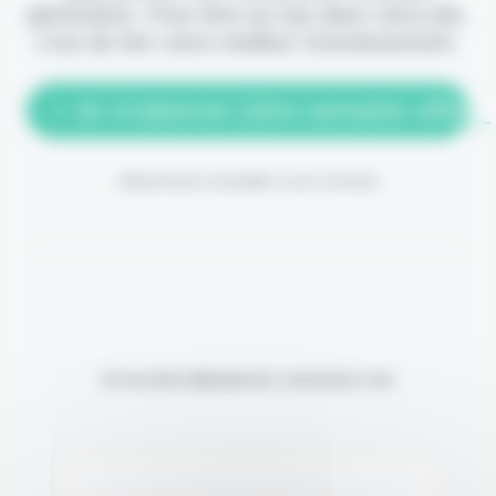
génération. Pour être au top dans votre job,
c'est de loin votre meilleur investissement.
> Je m'abonne (1ère semaine offerte
(Abonnement annulable à tout moment)
Si vous êtes déjà abonné, connectez-vous