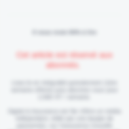
Il vous reste 90% à lire
Cet article est réservé aux
abonnés.
Lisez-le en intégralité gratuitement (1ère
semaine offerte) puis abonnez-vous pour
2,90€ HT / semaine.
Digital & Assurance est fier d'être un média
indépendant, édité par une équipe de
passionnés, sur l'assurance nouvelle