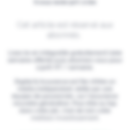
Il vous reste 90% à lire
Cet article est réservé aux
abonnés.
Lisez-le en intégralité gratuitement (1ère
semaine offerte) puis abonnez-vous pour
2,90€ HT / semaine.
Digital & Assurance est fier d'être un
média indépendant, édité par une
équipe de passionnés, sur l'assurance
nouvelle génération. Pour être au top
dans votre job, c'est de loin votre
meilleur investissement.