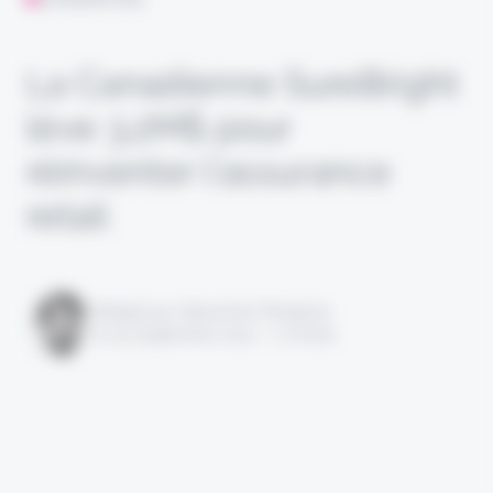
La Canadienne SureBright
lève 3,2M$ pour
réinventer l’assurance
retail
Rédigé par Alexandre Pengloan
le 05 septembre 2022 - 1 minute