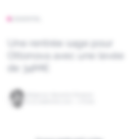
L'ESSENTIEL
Une rentrée sage pour
Ottonova avec une levée
de 34M€
Rédigé par Alexandre Pengloan
le 05 septembre 2022 - 1 minute