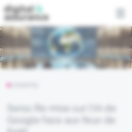
Panneau de gestion des cookies
L'ESSENTIEL
Swiss Re mise sur l’IA de
Google face aux feux de
forêt