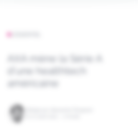
L'ESSENTIEL
AXA mène la Série A
d’une healthtech
américaine
Rédigé par Alexandre Pengloan
le 01 août 2024 - 1 minute