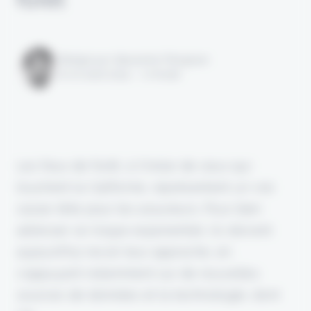
Rédigé par Alexandre Pengloan
le 02 août 2024 - 1 minute
Les feux de forêt, à l'instar de ceux qui
touchent la Californie, représentent un vrai
casse-tête pour les assureurs. Pour bien
adresser ce risque exponentiel, ils doivent
aujourd'hui revoir leur approche, en
s'appuyant notamment sur de nouvelles
sources de données et la technologie, dont