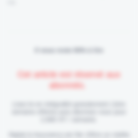
l'IA.
Il vous reste 90% à lire
Cet article est réservé aux
abonnés.
Lisez-le en intégralité gratuitement (1ère
semaine offerte) puis abonnez-vous pour
2,90€ HT / semaine.
Digital & Assurance est fier d'être un média