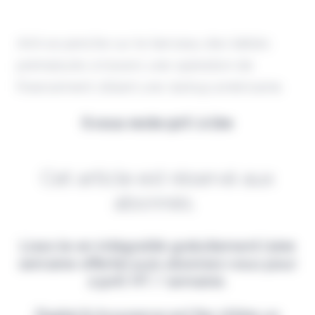
AXA se penche sur le berceau des bébés
prématurés à travers une opération de
financement ciblant une startup américaine.
Il vous reste 90% à lire
Cet article est réservé aux
abonnés.
Lisez-le en intégralité gratuitement (1ère
semaine offerte) puis abonnez-vous pour
2,90€ HT / semaine.