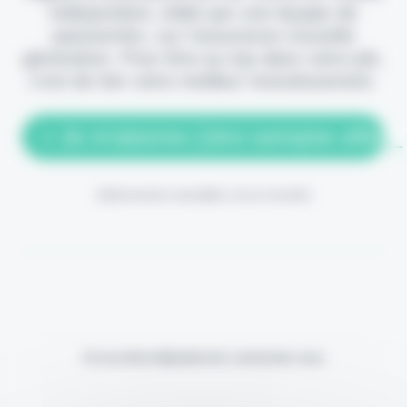
indépendant, édité par une équipe de
passionnés, sur l'assurance nouvelle
génération. Pour être au top dans votre job,
c'est de loin votre meilleur investissement.
> Je m'abonne (1ère semaine offerte
(Abonnement annulable à tout moment)
Si vous êtes déjà abonné, connectez-vous