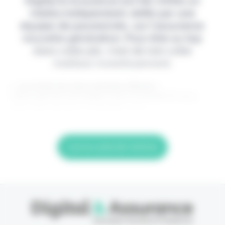
Digital & Assurance est fier d'être un
média indépendant, édité par une
équipe de passionnés, sur l'assurance
nouvelle génération. Pour être au top
dans votre job, c'est de loin votre
meilleur investissement.
> Je m'abonne (1ère semaine offerte) <
(Abonnement annulable à tout moment) Si vous
êtes déjà abonné, connectez-vous
Lire la suite de l'article