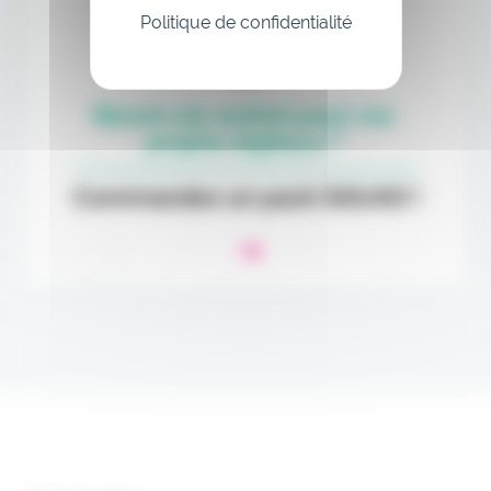
Politique de confidentialité