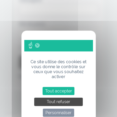
Mot de passe
Se souvenir de moi
Ce site utilise des cookies et
vous donne le contrôle sur
ceux que vous souhaitez
Mot de passe oublié
activer
Tout accepter
Tout refuser
Personnaliser
Annonce