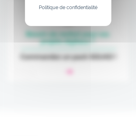
Politique de confidentialité