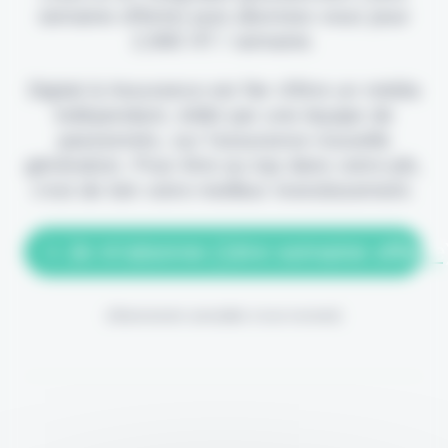
semaine offerte) puis abonnez-vous pour
2,90€ HT / semaine.
Digital & Assurance est fier d'être un média
indépendant, édité par une équipe de
passionnés, sur l'assurance nouvelle
génération. Pour être au top dans votre job,
c'est de loin votre meilleur investissement.
> Je m'abonne (1ère semaine offerte
(Abonnement annulable à tout moment)