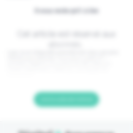
Il vous reste 90% à lire
Cet article est réservé aux
abonnés.
Lisez-le en intégralité gratuitement (1ère semaine
offerte) puis abonnez-vous pour 2,90€ HT /
semaine. Digital & Assurance est fier d'être un
média indépendant, édité par une équipe de
passionnés,
Lire la suite de l'article