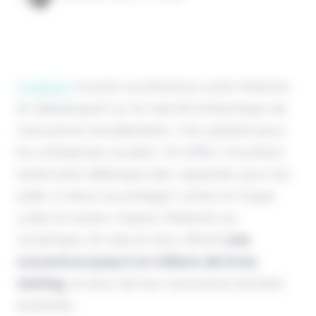
Coalition
muscle sa présence outre-Manche
en débarquant sur le marché britannique de
l'assurance excédentaire. Une aubaine pour
les entreprises locales ! En effet, l'insurtech
américaine débloque des capacités pour les
aider à mieux
se protéger contre le risque
cyber et autres risques inhérents au
numérique. Et cela en leur offrant
une
couverture jusqu'à 10 millions de livres
sterling
, en plus de leur assurance primaire
existante.