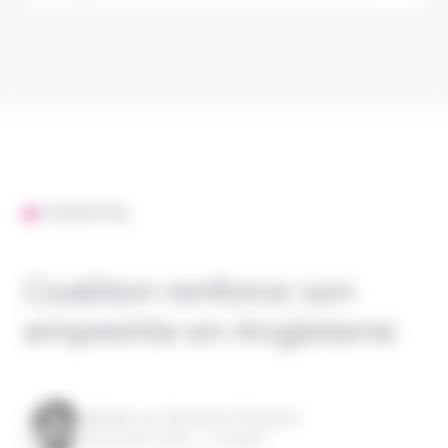
L'ESSENTIEL
Coalition renforce son
empreinte en Angleterre
Rédigé par Alexandre Pengloan
le 15 mars 2023 - 1 minute