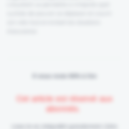
L'insurtech va permettre à n'importe quel
cycliste de pouvoir se déplacer et couvrir
son vélo tout en évitant les doublons
d'assurance.
Il vous reste 90% à lire
Cet article est réservé aux
abonnés.
Lisez-le en intégralité gratuitement (1ère