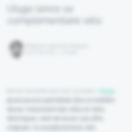
Ulygo lance sa
complémentaire vélo
Rédigé par Alexandre Pengloan
le 15 mars 2023 - 1 minute
Bonne nouvelle pour les cyclistes !
Ulygo
,
jeune pousse spécialisée dans la mobilité
douce, notamment des vélos et vélos
électriques, vient de lancer une offre
originale : la complémentaire vélo
.