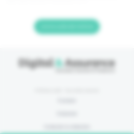
êtes déjà abonné, connectez-vous
Lire la suite de l'article
© Eficiens 2026 - Tous droits réservés
À propos
S’abonner
Contacter la rédaction