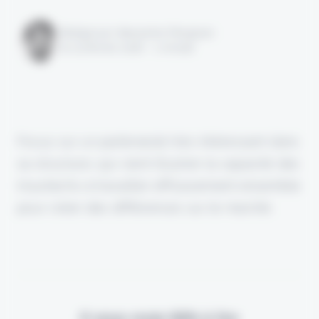
Rédigé par Alexandre Pengloan
le 03 février 2026 - 1 minute
Focus sur un partenariat très intéressant dans
sa structure, qui vient illustrer la capacité des
insurtechs à travailler efficacement ensemble
pour créer des différences sur le marché.
Il vous reste 90% à lire