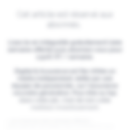
Cet article est réservé aux
abonnés.
Lisez-le en intégralité gratuitement (1ère
semaine offerte) puis abonnez-vous pour
2,90€ HT / semaine.
Digital & Assurance est fier d'être un
média indépendant, édité par une
équipe de passionnés, sur l'assurance
nouvelle génération. Pour être au top
dans votre job, c'est de loin votre
meilleur investissement.
> Je m'abonne (1ère semaine offerte) <
(Abonnement annulable à tout moment) Si vous