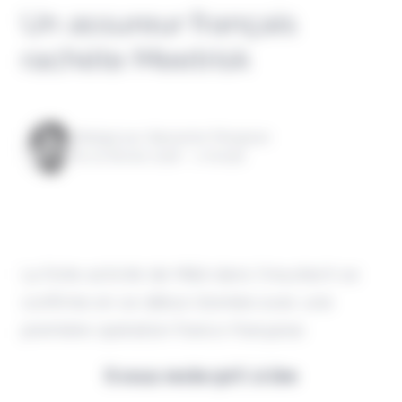
Un assureur français
rachète Meetrisk
Rédigé par Alexandre Pengloan
le 02 février 2026 - 1 minute
La forte activité de M&A dans l'insurtech se
confirme en ce début d'année avec une
première opération franco-française.
Il vous reste 90% à lire