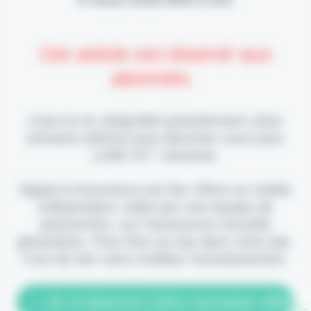
Cet article est réservé aux
abonnés.
Lisez-le en intégralité gratuitement (1ère
semaine offerte) puis abonnez-vous pour
2,90€ HT / semaine.
Digital & Assurance est fier d'être un média
indépendant, édité par une équipe de
passionnés, sur l'assurance nouvelle
génération. Pour être au top dans votre job,
c'est de loin votre meilleur investissement.
> Je m'abonne (1ère semaine offerte