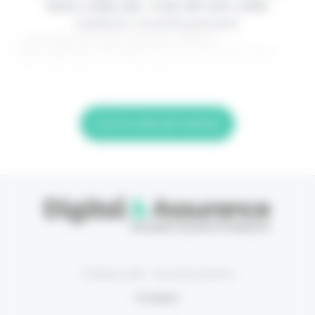
dans votre job, c'est de loin votre
meilleur investissement.
> Je m'abonne (1ère semaine offerte) <
(Abonnement annulable à tout moment) Si vous
êtes déjà abonné, connectez-vous
Lire la suite de l'article
© Eficiens 2026 - Tous droits réservés
À propos