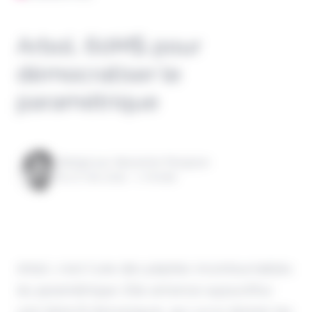
Arbol, 60M$ pour
démocratiser le
paramétrique
Rédigé par Alexandre Pengloan
le 27 mai 2024 - 1 minute
Arbol, c'est l'une des pépites incontournables
du paramétrique. Elle annonce aujourd'hui
une Série B d'envergure, qui va lui donner les