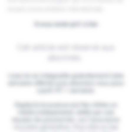
moyens d'une ambition internationale.
Il vous reste 90% à lire
Cet article est réservé aux
abonnés.
Lisez-le en intégralité gratuitement (1ère
semaine offerte) puis abonnez-vous pour
2,90€ HT / semaine.
Digital & Assurance est fier d'être un
média indépendant, édité par une
équipe de passionnés, sur l'assurance
nouvelle génération. Pour être au top