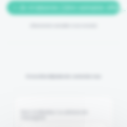
> Je m'abonne (1ère semaine offerte
(Abonnement annulable à tout moment)
Si vous êtes déjà abonné, connectez-vous
Nom d'utilisateur ou adresse de
messagerie.