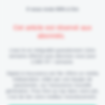
Il vous reste 90% à lire
Cet article est réservé aux
abonnés.
Lisez-le en intégralité gratuitement (1ère
semaine offerte) puis abonnez-vous pour
2,90€ HT / semaine.
Digital & Assurance est fier d'être un média
indépendant, édité par une équipe de
passionnés, sur l'assurance nouvelle
génération. Pour être au top dans votre job,
c'est de loin votre meilleur investissement.