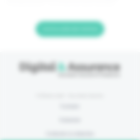
investissement. > Je m'abonne (1ère semaine
Lire la suite de l'article
© Eficiens 2026 - Tous droits réservés
À propos
S’abonner
Contacter la rédaction