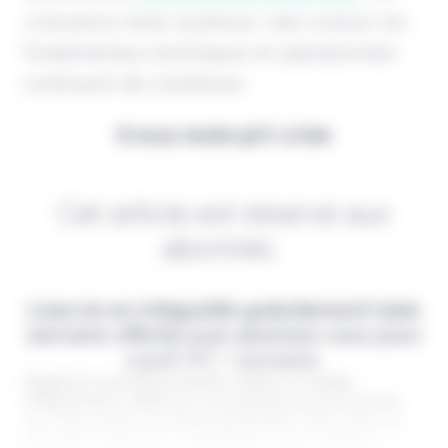
croissance reste soutenue, mais surtout, les
fondamentaux techniques et opérationnels
continuent de s’améliorer.
Il vous reste 90% à lire
Cet article est réservé aux
abonnés.
Lisez-le en intégralité gratuitement (1ère
semaine offerte) puis abonnez-vous pour
2,90€ HT / semaine.
Digital & Assurance est fier d'être un média
indépendant, édité par une équipe de passionnés,
sur l'assurance nouvelle génération. Pour être au
top dans votre job, c'est de loin votre meilleur