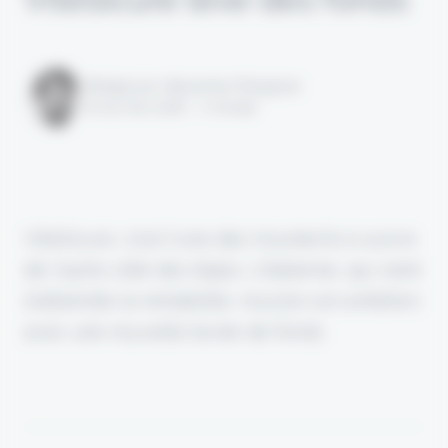
Rédigé par Alexandre Pengloan
le 05 mai 2026 - 1 minute
ViteSicure, c'est l'une des insurtechs à suivre
de l'autre côté des Alpes. L'Italienne, qui vient
d'atteindre la rentabilité, muscle son ambition
avec une nouvelle levée de fonds.