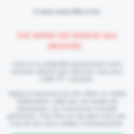
Il vous reste 90% à lire
Cet article est réservé aux
abonnés.
Lisez-le en intégralité gratuitement (1ère
semaine offerte) puis abonnez-vous pour
2,90€ HT / semaine.
Digital & Assurance est fier d'être un média
indépendant, édité par une équipe de
passionnés, sur l'assurance nouvelle
génération. Pour être au top dans votre job,
c'est de loin votre meilleur investissement.