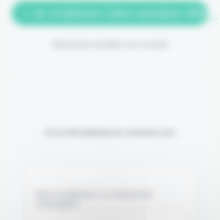
> Je m'abonne (1ère semaine offerte
(Abonnement annulable à tout moment)
Si vous êtes déjà abonné, connectez-vous
Nom d'utilisateur ou adresse de
messagerie.