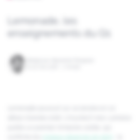
Lemonade, les
enseignements du Q1
Rédigé par Alexandre Pengloan
le 04 mai 2026 - 1 minute
Lemonade poursuit sur sa lancée en ce
début d’année 2026. L’insurtech new-yorkaise
publie un premier trimestre solide, qui
confirme les
signaux observés en 2025
: la