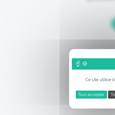
Ce site utilise
Tout accepter
To