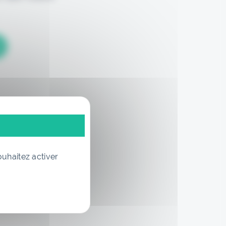
ouhaitez activer