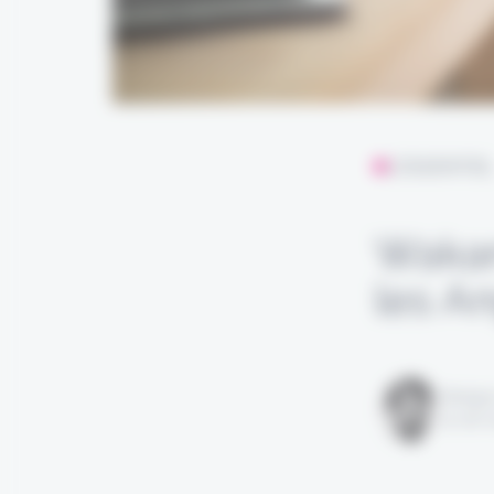
L'ESSENTIE
Wakam
les A
Rédigé
le 06 m