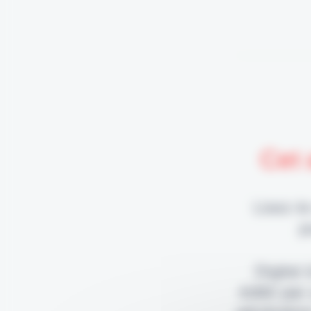
Cet 
Lisez-le
p
Digital
édité par