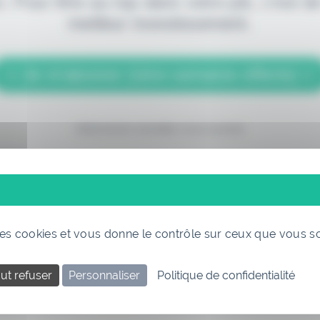
. Pour être au top dans votre job, c'est de
meilleur investissement.
> Je m'abonne (1ère semaine offerte) <
(Abonnement annulable à tout moment)
 des cookies et vous donne le contrôle sur ceux que vous s
Si vous êtes déjà abonné, connectez-vous
ut refuser
Personnaliser
Politique de confidentialité