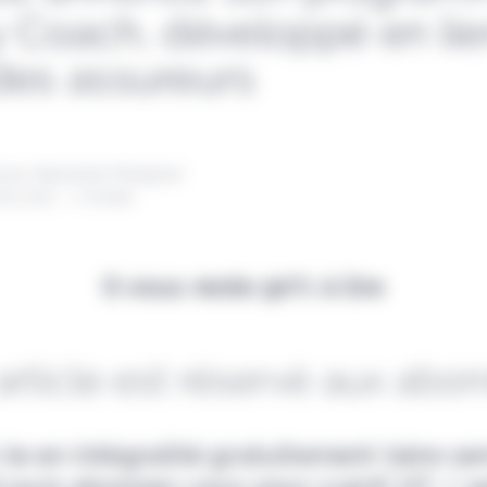
y Coach, développé en li
des assureurs
 par Alexandre Pengloan
ai 2021 - 1 minute
Il vous reste 90% à lire
article est réservé aux abo
-le en intégralité gratuitement (1ère s