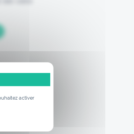
 loin votre
ouhaitez activer