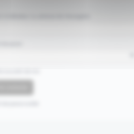
 d'utilisateur ou adresse de messagerie.
 de passe
e souvenir de moi
 de passe oublié