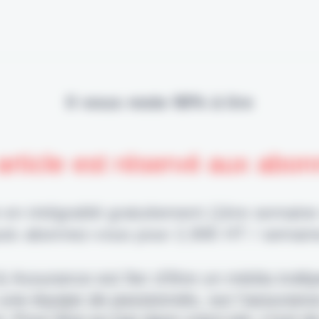
Il vous reste 90% à lire
article est réservé aux abo
 en intégralité gratuitement (1ère semaine
uis abonnez-vous pour 2,90€ HT / semain
 & Assurance est fier d'être un média indé
 une équipe de passionnés, sur l'assuranc