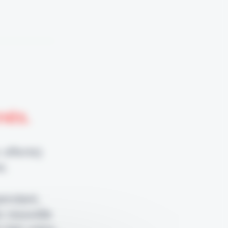
nnés.
 offerte)
e.
pendant,
e nouvelle