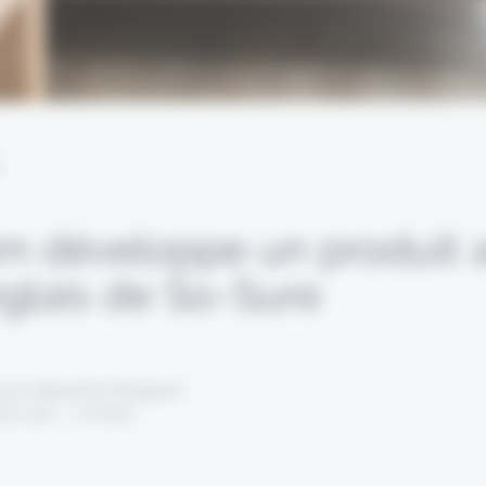
L
 développe un produit 
nglais de So-Sure
 par Alexandre Pengloan
ai 2021 - 1 minute