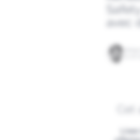
Safet
avec 
Rédigé
le 06 m
Cet 
Lisez