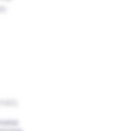
en
nnés.
emaine