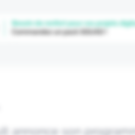
L
lt annonce son progra