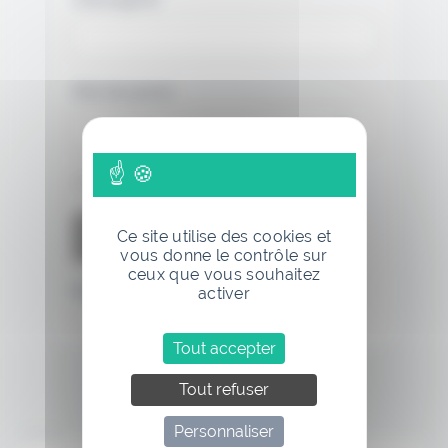
Mot de passe
Se souvenir de moi
Ce site utilise des cookies et
vous donne le contrôle sur
ceux que vous souhaitez
Mot de passe oublié
activer
Tout accepter
Tout refuser
Personnaliser
Annonce