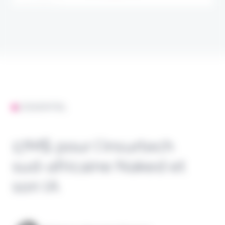
L'ESSENTIEL
17M$ pour l’insurtech
sud-africaine Naked et
son IA