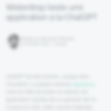
Waterdrop teste une
application à la ChatGPT
Rédigé par Alexandre Pengloan
le 21 février 2023 - 1 minute
ChatGPT fait des émules... jusque dans
l'insurtech ! La pépite chinoise
Waterdrop
vient en effet de tester en interne une
application inspirée de la superstar des IA.
Conçue en 2022, cette solution baptisée