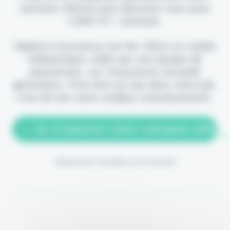
semaine offerte) puis abonnez-vous pour
2,90€ HT / semaine.
Digital & Assurance est fier d'être un média
indépendant, édité par une équipe de
passionnés, sur l'assurance nouvelle
génération. Pour être au top dans votre job,
c'est de loin votre meilleur investissement.
> Je m'abonne (1ère semaine offerte
(Abonnement annulable à tout moment)