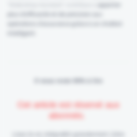
“Waterdrop Assistant” contribue à
apporter
plus d’efficacité et de précision aux
opérations d’assurance grâce à un chatbot
intelligent.
Il vous reste 90% à lire
Cet article est réservé aux
abonnés.
Lisez-le en intégralité gratuitement (1ère