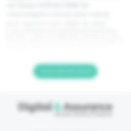
son IA pour continuer d’aider les
consommateurs à assurer leurs voitures,
leurs maisons et leurs objets de valeur.
Il vous reste 90% à lire Cet article est réservé aux
abonnés. Lisez-le en intégralité gratuitement (1ère
semaine offerte) puis abonnez-vous pour 2,90€ HT
/ semaine. Digital & Assurance est fier d'être
Lire la suite de l'article