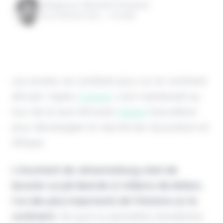
Rédigé par Alexandre Pengloan
le 20 février 2023 - 1 minute
Les levées ne s’arrêtent plus sur le continent
africain ! Après
Curacel
, c’est maintenant au
tour de la Sud-Africaine
Naked
d’accélérer
pour développer le marché de l'assurance en
Afrique.
L’insurtech de Johannesburg vient de
boucler un joli deal de 17 millions de dollars,
l'un des plus importants de l'histoire sur le
continent.
De quoi lui permettre d’améliorer