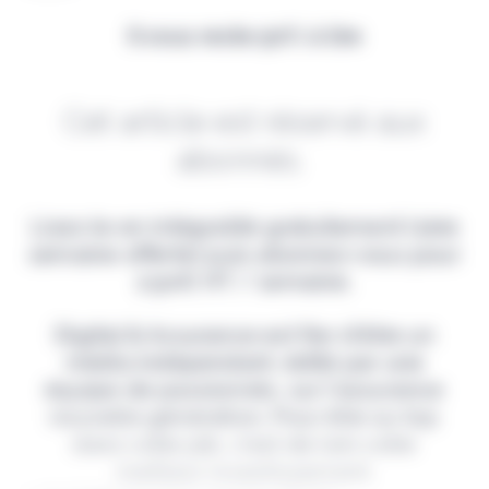
Il vous reste 90% à lire
Cet article est réservé aux
abonnés.
Lisez-le en intégralité gratuitement (1ère
semaine offerte) puis abonnez-vous pour
2,90€ HT / semaine.
Digital & Assurance est fier d'être un
média indépendant, édité par une
équipe de passionnés, sur l'assurance
nouvelle génération. Pour être au top
dans votre job, c'est de loin votre
meilleur investissement.