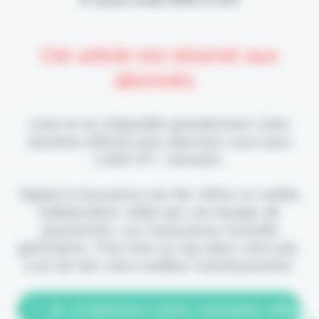
Cet article est réservé aux
abonnés.
Lisez-le en intégralité gratuitement (1ère
semaine offerte) puis abonnez-vous pour
2,90€ HT / semaine.
Digital & Assurance est fier d'être un média
indépendant, édité par une équipe de
passionnés, sur l'assurance nouvelle
génération. Pour être au top dans votre job,
c'est de loin votre meilleur investissement.
> Je m'abonne (1ère semaine offerte