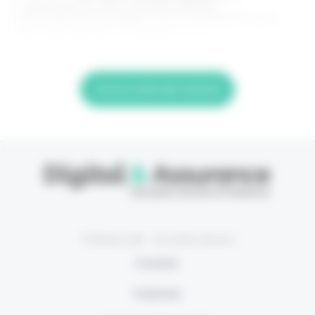
> Je m'abonne (1ère semaine offerte) <
(Abonnement annulable à tout moment) Si vous
êtes déjà abonné, connectez-vous
Lire la suite de l'article
© Eficiens 2026 - Tous droits réservés
À propos
S’abonner