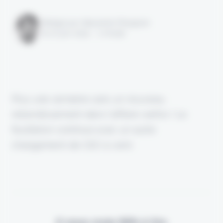
Rédigé par Alexandre Pengloan
le 27 juin 2024 - 1 minute
Plus une semaine sans un nouveau
rebondissement dans l'affaire wefox ! Le
feuilleton continue avec un autre
changement de CEO à venir.
Il vous reste 90% à lire