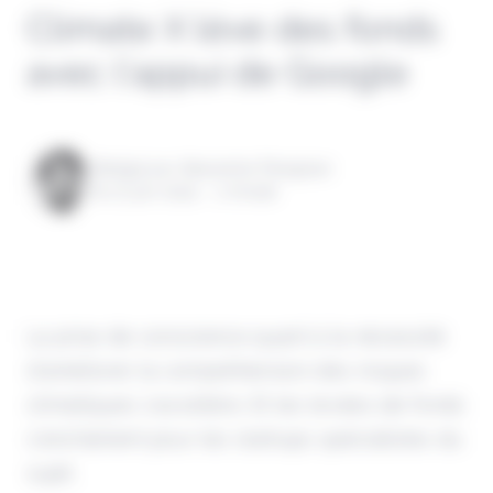
Climate X lève des fonds
avec l’appui de Google
Rédigé par Alexandre Pengloan
le 27 juin 2024 - 1 minute
La prise de conscience quant à la nécessité
d'améliorer la compréhension des risques
climatiques s'accélère. Et les levées de fonds
s'enchaînent pour les startups spécialistes du
sujet.