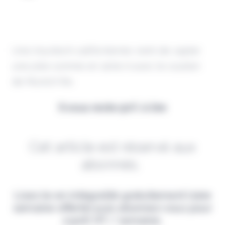
Une insurtech californienne vient de capter
une jolie somme en série A avec le soutien
de Munich Re.
Il vous reste 90% à lire
Cet article est réservé aux
abonnés.
Lisez-le en intégralité gratuitement (1ère
semaine offerte) puis abonnez-vous pour
2,90€ HT / semaine.