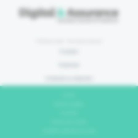
© Eficiens 2026 - Tous droits réservés
À propos
S’abonner
Contacter la rédaction
Contact
Mentions légales
Vie privée
Gestion des cookies
Conditions générales de vente