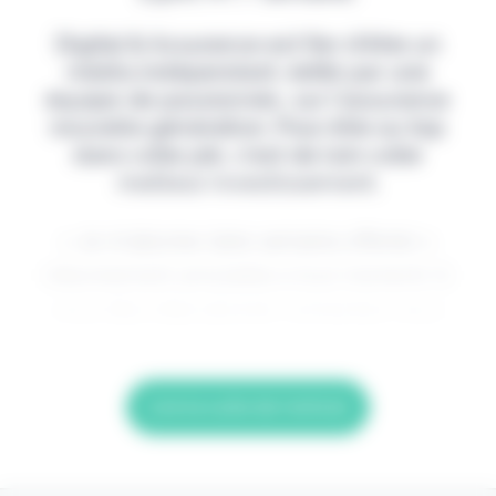
Digital & Assurance est fier d'être un
média indépendant, édité par une
équipe de passionnés, sur l'assurance
nouvelle génération. Pour être au top
dans votre job, c'est de loin votre
meilleur investissement.
> Je m'abonne (1ère semaine offerte) <
(Abonnement annulable à tout moment) Si
vous êtes déjà abonné, connectez-vous
Lire la suite de l'article