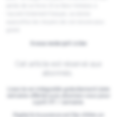
perdu de sa force. Et la New-Yorkaise, à
l'accent fortement français, se donne
aujourd'hui les moyens de voir encore plus
grand.
Il vous reste 90% à lire
Cet article est réservé aux
abonnés.
Lisez-le en intégralité gratuitement (1ère
semaine offerte) puis abonnez-vous pour
2,90€ HT / semaine.
Digital & Assurance est fier d'être un