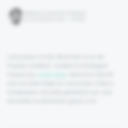
Rédigé par Alexandre Pengloan
le 03 novembre 2025 - 1 minute
L’assurance s’invite désormais là où les
Français achètent, vendent et échangent
chaque jour.
Après Neat
, leboncoin franchit
une nouvelle étape en s’associant à Wesur,
comparateur nouvelle génération qui veut
réinventer la distribution grâce à l’IA.