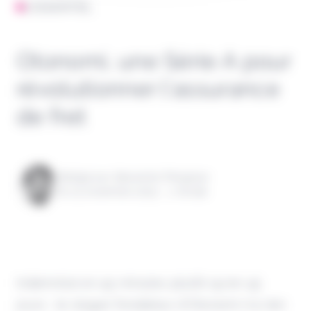
L'ESSENTIEL
Otonomi, une Série A pour
révolutionner l’assurance
de fret
Rédigé par Alexandre Pengloan
le 03 novembre 2025 - 1 minute
Indemnisé en 45 minutes plutôt qu’en 45
jours : le slogan fondateur d’Otonomi n’a rien