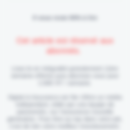
Il vous reste 90% à lire
Cet article est réservé aux
abonnés.
Lisez-le en intégralité gratuitement (1ère
semaine offerte) puis abonnez-vous pour
2,90€ HT / semaine.
Digital & Assurance est fier d'être un média
indépendant, édité par une équipe de
passionnés, sur l'assurance nouvelle
génération. Pour être au top dans votre job,
c'est de loin votre meilleur investissement.