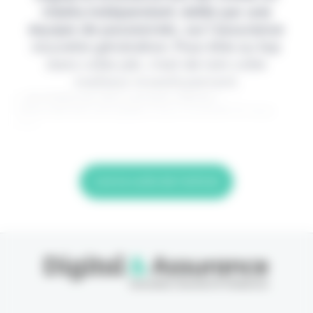
média indépendant, édité par une
équipe de passionnés, sur l'assurance
nouvelle génération. Pour être au top
dans votre job, c'est de loin votre
meilleur investissement.
> Je m'abonne (1ère semaine offerte) <
(Abonnement annulable à tout moment) Si vous
êtes
Lire la suite de l'article