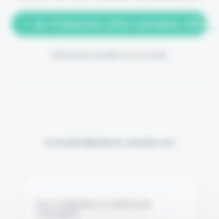
> Je m'abonne (1ère semaine offerte
(Abonnement annulable à tout moment)
Si vous êtes déjà abonné, connectez-vous
Nom d'utilisateur ou adresse de
messagerie.