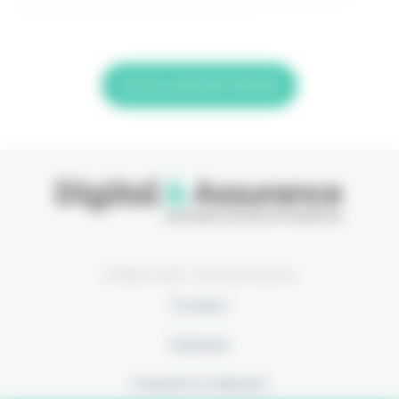
êtes déjà abonné, connectez-vous
Lire la suite de l'article
© Eficiens 2026 - Tous droits réservés
À propos
S’abonner
Contacter la rédaction