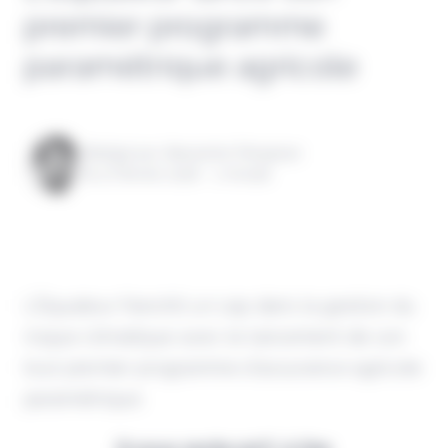
premier programme
paramétrique agricole
Rédigé par Alexandre Pengloan
le 27 février 2026 - 1 minute
L’Équateur franchit un cap dans la gestion du
risque climatique avec le lancement de son
tout premier programme d’assurance agricole
paramétrique.