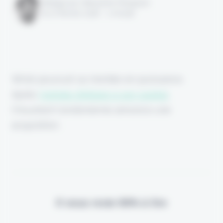
Rédigé par Alexandre Pengloan
le 27 février 2026 - 1 minute
Wrisk poursuit sa montée en puissance.
Après
l’entrée d’Allianz à son capital
,
l’insurtech londonienne annonce une
acquisition.
Il vous reste 90% à lire