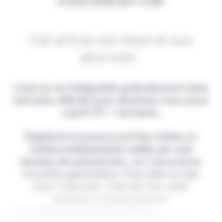
Il vous reste 90% à lire
Cet article est réservé aux
abonnés.
Lisez-le en intégralité gratuitement (1ère
semaine offerte) puis abonnez-vous pour
2,90€ HT / semaine.
Digital & Assurance est fier d'être un
média indépendant, édité par une
équipe de passionnés, sur l'assurance
nouvelle génération. Pour être au top
dans votre job, c'est de loin votre
meilleur investissement.
> Je m'abonne (1ère semaine offerte) <
(Abonnement annulable à tout moment) Si vous