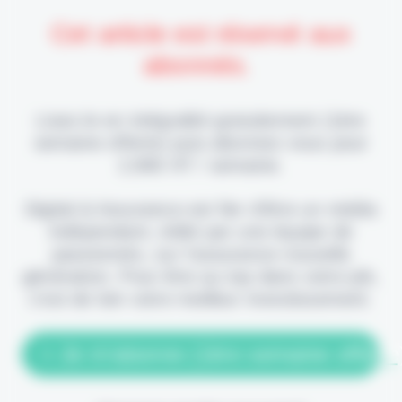
Cet article est réservé aux
abonnés.
Lisez-le en intégralité gratuitement (1ère
semaine offerte) puis abonnez-vous pour
2,90€ HT / semaine.
Digital & Assurance est fier d'être un média
indépendant, édité par une équipe de
passionnés, sur l'assurance nouvelle
génération. Pour être au top dans votre job,
c'est de loin votre meilleur investissement.
> Je m'abonne (1ère semaine offerte