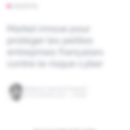
L'ESSENTIEL
Markel innove pour
protéger les petites
entreprises françaises
contre le risque cyber
Rédigé par Alexandre Pengloan
le 04 novembre 2021 - 1 minute