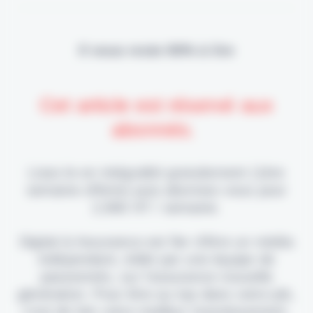
Il vous reste 90% à lire
Cet article est réservé aux
abonnés.
Lisez-le en intégralité gratuitement (1ère
semaine offerte) puis abonnez-vous pour
2,90€ HT / semaine.
Digital & Assurance est fier d'être un média
indépendant, édité par une équipe de
passionnés, sur l'assurance nouvelle
génération. Pour être au top dans votre job,
c'est de loin votre meilleur investissement.