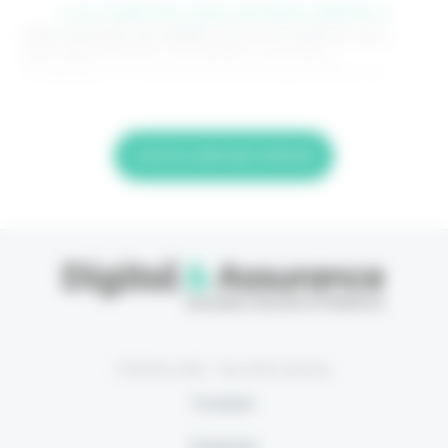
> Je m'abonne (1ère semaine offerte) <
(Abonnement annulable à tout moment) Si vous
êtes déjà abonné, connectez-vous Nom
d'utilisateur ou adresse de messagerie. Mot de
Lire la suite de l'article
© Eficiens 2026 - Tous droits réservés
À propos
S’abonner