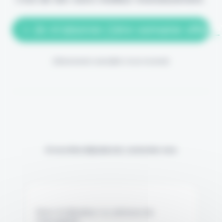
> Je m'abonne (1ère semaine offerte
(Abonnement annulable à tout moment)
Si vous êtes déjà abonné, connectez-vous
Nom d'utilisateur ou adresse de
messagerie.