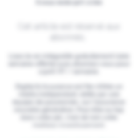
Il vous reste 90% à lire
Cet article est réservé aux
abonnés.
Lisez-le en intégralité gratuitement (1ère
semaine offerte) puis abonnez-vous pour
2,90€ HT / semaine.
Digital & Assurance est fier d'être un
média indépendant, édité par une
équipe de passionnés, sur l'assurance
nouvelle génération. Pour être au top
dans votre job, c'est de loin votre
meilleur investissement.