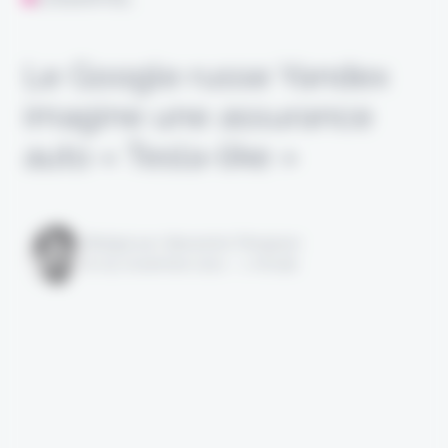
Le Google russe Yandex
imagine une assurance
auto « Tesla-like »
Rédigé par Alexandre Pengloan
le 05 novembre 2021 - 1 minute