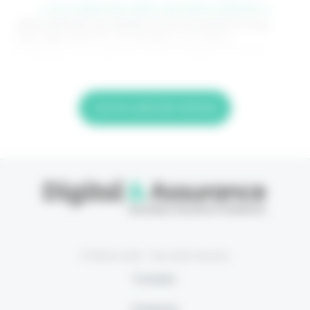
> Je m'abonne (1ère semaine offerte) <
(Abonnement annulable à tout moment) Si vous
êtes déjà abonné, connectez-vous Nom
d'utilisateur ou adresse de messagerie. Mot de
Lire la suite de l'article
© Eficiens 2026 - Tous droits réservés
À propos
S’abonner