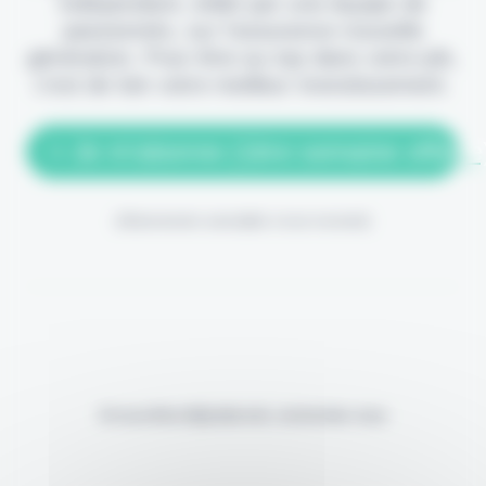
indépendant, édité par une équipe de
passionnés, sur l'assurance nouvelle
génération. Pour être au top dans votre job,
c'est de loin votre meilleur investissement.
> Je m'abonne (1ère semaine offerte
(Abonnement annulable à tout moment)
Si vous êtes déjà abonné, connectez-vous