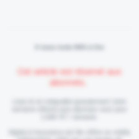
Il vous reste 90% à lire
Cet article est réservé aux
abonnés.
Lisez-le en intégralité gratuitement (1ère
semaine offerte) puis abonnez-vous pour
2,90€ HT / semaine.
Digital & Assurance est fier d'être un média