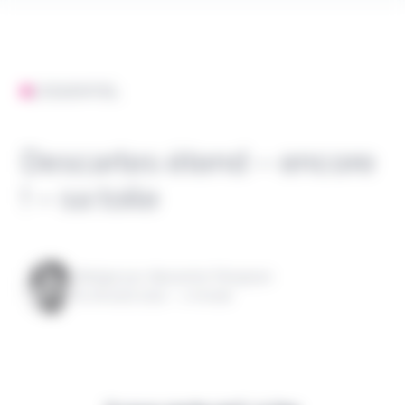
L'ESSENTIEL
Descartes étend – encore
! – sa toile
Rédigé par Alexandre Pengloan
le 18 août 2022 - 1 minute