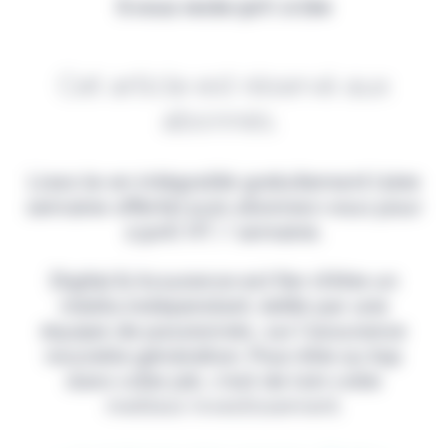
Il vous reste 90% à lire
Cet article est réservé aux
abonnés.
Lisez-le en intégralité gratuitement (1ère
semaine offerte) puis abonnez-vous pour
2,90€ HT / semaine.
Digital & Assurance est fier d'être un
média indépendant, édité par une
équipe de passionnés, sur l'assurance
nouvelle génération. Pour être au top
dans votre job, c'est de loin votre
meilleur investissement.