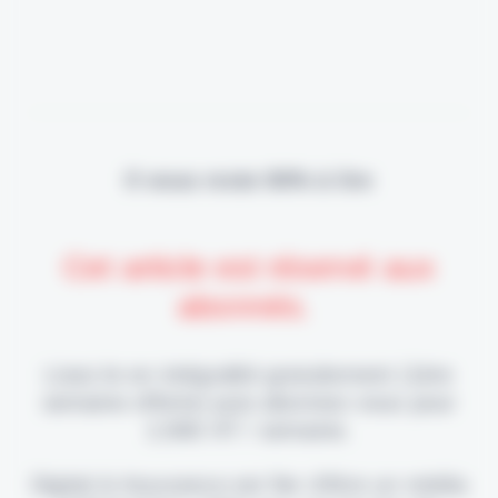
Il vous reste 90% à lire
Cet article est réservé aux
abonnés.
Lisez-le en intégralité gratuitement (1ère
semaine offerte) puis abonnez-vous pour
2,90€ HT / semaine.
Digital & Assurance est fier d'être un média