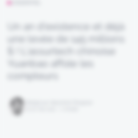
L'ESSENTIEL
Un an d’existence et déjà
une levée de 145 millions
$ ! L’assurtech chinoise
Yuanbao affole les
compteurs
Rédigé par Alexandre Pengloan
le 20 mai 2021 - 1 minute