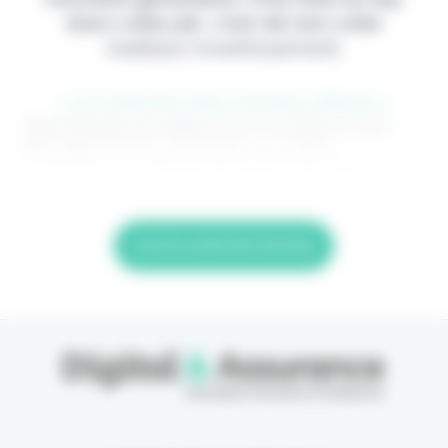
dans votre job, c'est de loin votre
meilleur investissement.
> Je m'abonne (1ère semaine offerte) <
(Abonnement annulable à tout moment) Si vous
êtes déjà abonné, connectez-vous Nom
d'utilisateur ou adresse de messagerie. Mot de
Lire la suite de l'article