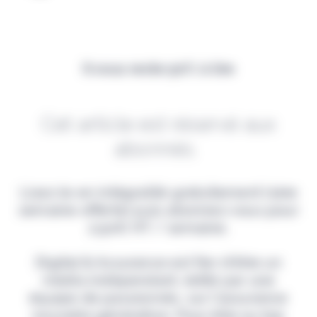
Il vous reste 90% à lire
Cet article est réservé aux
abonnés.
Lisez-le en intégralité gratuitement (1ère
semaine offerte) puis abonnez-vous pour
2,90€ HT / semaine.
Digital & Assurance est fier d'être un
média indépendant, édité par une
équipe de passionnés, sur l'assurance
nouvelle génération. Pour être au top