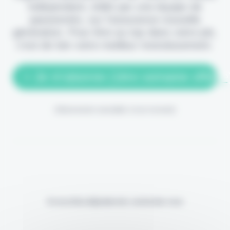
indépendant, édité par une équipe de
passionnés, sur l'assurance nouvelle
génération. Pour être au top dans votre job,
c'est de loin votre meilleur investissement.
> Je m'abonne (1ère semaine offerte
(Abonnement annulable à tout moment)
Si vous êtes déjà abonné, connectez-vous