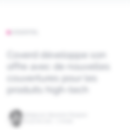
L'ESSENTIEL
Coverd développe son
offre avec de nouvelles
couvertures pour les
produits high-tech
Rédigé par Alexandre Pengloan
le 19 mai 2021 - 1 minute