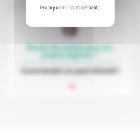
Politique de confidentialité
Annonce