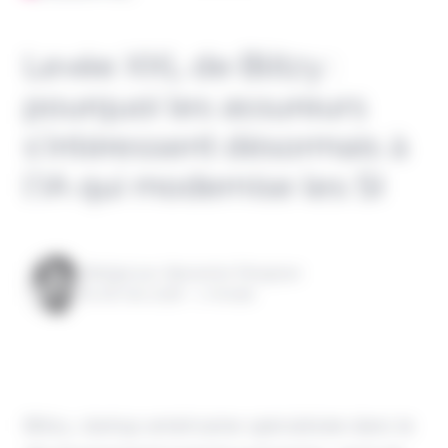
Levée XXL de Blitzy :
pourquoi les assureurs
s’intéressent désormais à
l’IA qui modernise les SI
Rédigé par Alexandre Pengloan
le 26 mai 2026 - 1 minute
Blitzy, startup américaine spécialisée dans le