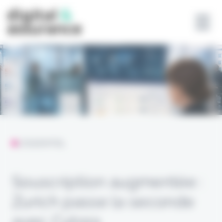
Panneau de gestion des cookies
L'ESSENTIEL
Souscription augmentée :
Zurich passe la seconde
avec Cytora