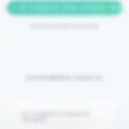
> Je m'abonne (1ère semaine offerte
(Abonnement annulable à tout moment)
Si vous êtes déjà abonné, connectez-vous
Nom d'utilisateur ou adresse de
messagerie.