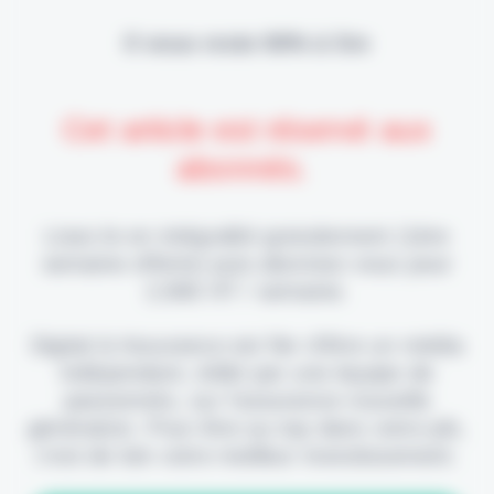
Il vous reste 90% à lire
Cet article est réservé aux
abonnés.
Lisez-le en intégralité gratuitement (1ère
semaine offerte) puis abonnez-vous pour
2,90€ HT / semaine.
Digital & Assurance est fier d'être un média
indépendant, édité par une équipe de
passionnés, sur l'assurance nouvelle
génération. Pour être au top dans votre job,
c'est de loin votre meilleur investissement.