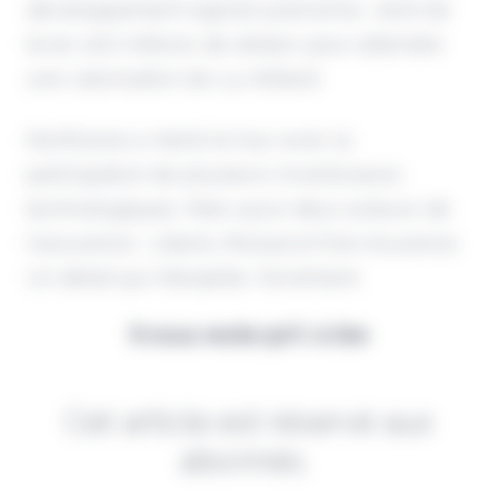
développement logiciel autonome, vient de
lever 200 millions de dollars pour atteindre
une valorisation de 1,4 milliard.
Northzone a mené le tour avec la
participation de plusieurs investisseurs
technologiques. Mais aussi deux acteurs de
l’assurance : Liberty Mutual et Erie Insurance.
Un détail qui interpelle, forcément.
Il vous reste 90% à lire
Cet article est réservé aux
abonnés.