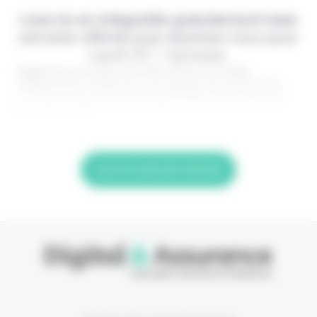
Lisez-le en intégralité gratuitement (1ère
semaine offerte) puis abonnez-vous pour
2,90€ HT / semaine.
Digital & Assurance est fier d'être un média
indépendant, édité par une équipe de passionnés,
sur l'assurance nouvelle génération. Pour être au
top dans votre
Lire la suite de l'article