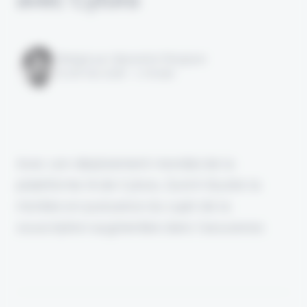
Rédigé par Alexandre Pengloan
le 26 mai 2026 - 1 minute
Avec son déploiement mondial de la
plateforme IA de Cytora, Zurich illustre la
montée en puissance du sujet de la
souscription augmentée dans l’assurance.