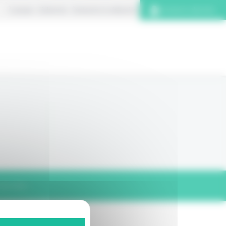
À propos
S’abonner
Contacter la rédaction
Connexion abonnés
 de vente