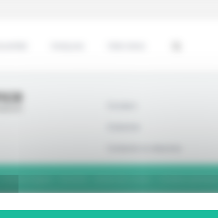
ssentiel
Analyses
Interviews
À propos
S’abonner
Contacter la rédaction
Mentions légales
Vie privée
Gestion des cookies
Conditions générales