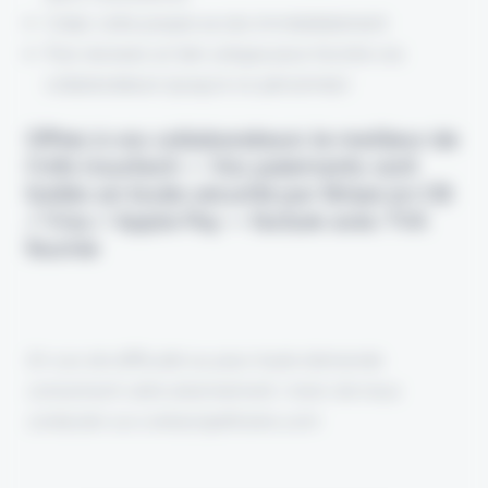
Créez votre propre accès immédiatement
Puis recevez un lien unique pour inscrire vos
collaborateurs (jusqu’à 10 personnes)
Offrez à vos collaborateurs le meilleur de
l’info insurtech — Vos paiements sont
traités en toute sécurité par Stripe en CB
/ Visa / Apple Pay — facture avec TVA
fournie
En cas de difficulté ou pour toute demande
concernant votre abonnement, merci de nous
contacter sur contact@eficiens.com