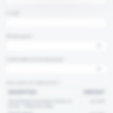
E-mail :*
Mot de passe :*
Confirmation du mot de passe :*
Vous avez un code promo ?
DESCRIPTION
MONTANT
Abonnement Insurtech France 10
50,00€
accès – Paiement initial