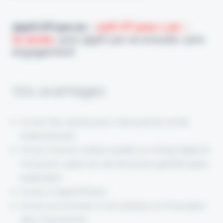
399€ HT par an
–
50€ HT pour 1 an –
10 accès
,
puis 399€ par an ensuite, sans
engagement
Vos avantages
Un prix très spécial pour votre premier année
d’abonnement
Accès à tout le contenu publié sur le blog Digital &
Assurance, après les 24h de lecture gratuite après
publication
Accès à l’appli Eficiens
Accès aux archives (2 000 articles sur l’innovation
dans l’assurance)