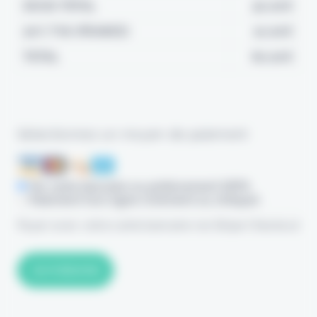
SOUS-TOTAL
50,00€
20% TVA (FRANCE)
10,00€
TOTAL
60,00€
Sélectionnez un moyen de paiement
Par carte bancaire ou prélèvement SEPA
Paiement hors ligne (virement ou chèque)
Payer avec votre carte bancaire via Stripe Checkout
Aucune valeur