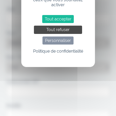
activer
Ville:*
Tout accepter
Tout refuser
Pays:*
Personnaliser
Politique de confidentialité
État / Province:*
Code postal/ZIP:*
Société: