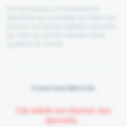
Pour les assureurs, et notamment les
spécialistes de l'automobile, les enjeux sont
énormes. Les individus attendent aujourd'hui
des offres qui viennent répondre à leurs
aspirations du moment.
Il vous reste 90% à lire
Cet article est réservé aux
abonnés.