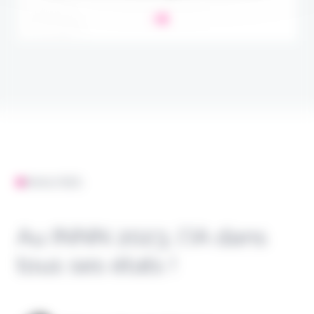
ANALYSES
Au INNN 2023, l’IA dans
tous ses états !