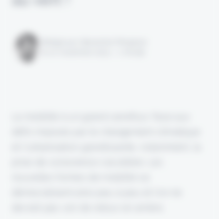
Rédigé par Alexandre Pengloan
le 10 novembre 2023 - 1 minute
La mobilité à un grand carrefour. Face aux
défis imposés par le changement climatique
et l'urbanisation grandissante, notamment, la
prise de conscience s'accélère. Les
nouvelles formes de mobilité se
démocratisent ainsi peu à peu et l'on ne
devrait pas voir de retour en arrière.