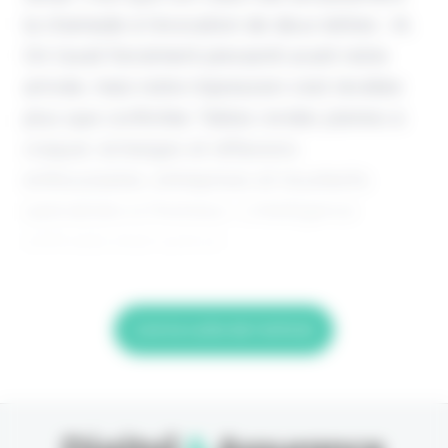
la chamade à l'évocation de deux lettres : IA.
On l'avait forcément pressenti avant notre
arrivée, mais notre impression s'est révélée
plus que confortée. Tables rondes pleines à
craquer, échanges et réflexions
enthousiastes, entreprises et insurtechs
spécialistes à l'honneur... L'intelligence
artificielle était partout
Lire la suite de l'article