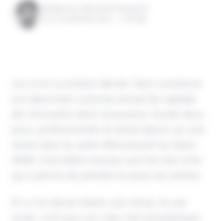
Rédigé par Alexandre Pengloan
le 10 novembre 2023 - 1 minute
Les 10 et 11 octobre dernier, Niort a endossé
son désormais costume annuel de capitale
de l'innovation dans l'assurance. Durant deux
jours, professionnels et observateurs se sont
réunis dans le cadre effervescent du Salon
INNN. Une édition encore une fois très riche
qui a permis de prendre le pouls du secteur.
Et si l'on devait retenir une chose, et une
seule, c'est que son cœur bat actuellement