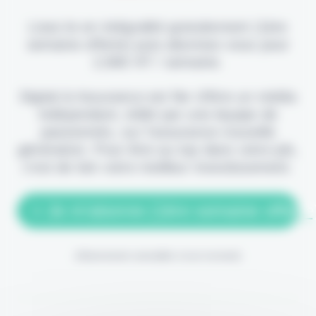
Lisez-le en intégralité gratuitement (1ère
semaine offerte) puis abonnez-vous pour
2,90€ HT / semaine.
Digital & Assurance est fier d'être un média
indépendant, édité par une équipe de
passionnés, sur l'assurance nouvelle
génération. Pour être au top dans votre job,
c'est de loin votre meilleur investissement.
> Je m'abonne (1ère semaine offerte
(Abonnement annulable à tout moment)