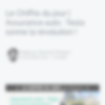
Le Chiffre du jour |
Assurance auto : Tesla
sonne la révolution !
Rédigé par Alexandre Pengloan
le 18 octobre 2021 - 2 minutes