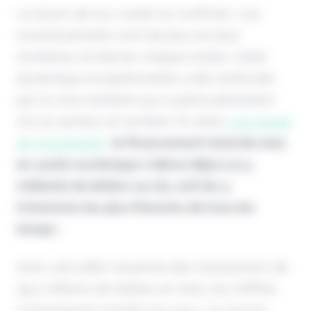
Le boom de la e-santé se confirme ! Les
investissements sont de plus en plus
nombreux et élevés chaque année. Cette
dynamique exceptionnelle a été renforcée
par la crise sanitaire qui a particulièrement
mis le secteur en lumière. Et selon
une étude
de RockHealth
,
le financement total de 2021
en santé numérique s'élève déjà à 21,3
milliards de dollars au Q3, soit les 3
trimestres les plus financés de tous les
temps
!
Avec une taille moyenne des transactions de
39,4 millions de dollars en 2021, les chiffres
commencent à brûler les yeux. Le record