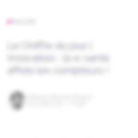
ANALYSES
Le Chiffre du jour |
Innovation : la e-santé
affole les compteurs !
Rédigé par Alexandre Pengloan
le 15 octobre 2021 - 1 minute