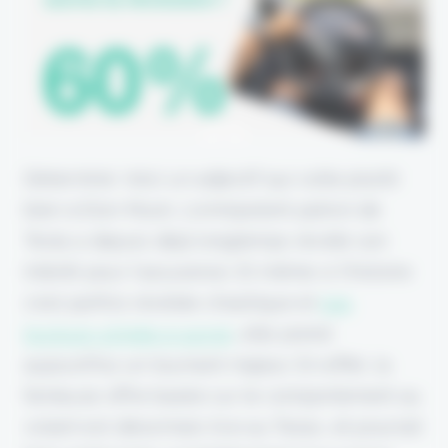
Déterminé. Voici un adjectif qui colle plutôt
bien à Elon Musk. L'omnipotent patron de
Tesla a depuis déjà longtemps révélé son
intérêt pour l'assurance. Et même si l'histoire
s'est parfois révélée chaotique et
pas
toujours simple à suivre
, elle prend
aujourd'hui un tournant majeur. En effet, la
fameuse offre basée sur le comportement au
volant est désormais live au Texas, et pourrait