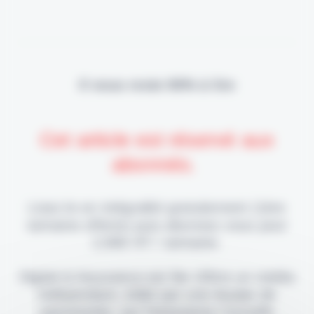
Il vous reste 90% à lire
Cet article est réservé aux
abonnés.
Lisez-le en intégralité gratuitement (1ère
semaine offerte) puis abonnez-vous pour
2,90€ HT / semaine.
Digital & Assurance est fier d'être un média
indépendant, édité par une équipe de
passionnés, sur l'assurance nouvelle