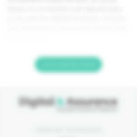
absolu sur un trimestre avait déjà été battu
au Q2, avec 8,2 milliards de dollars, soit plus
que l'ensemble du financement total de 2019.
Et l’été n’a pas
Lire la suite de l'article
© Eficiens 2026 - Tous droits réservés