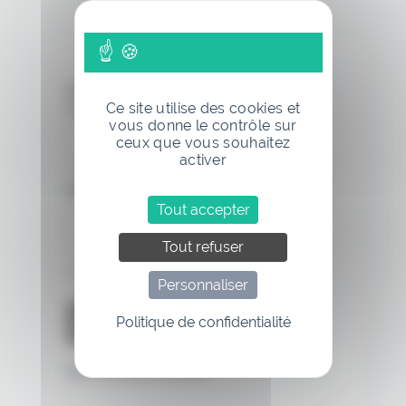
Nom d'utilisateur ou adresse de
messagerie.
Ce site utilise des cookies et
vous donne le contrôle sur
ceux que vous souhaitez
activer
Mot de passe
Tout accepter
Tout refuser
Se souvenir de moi
Personnaliser
Politique de confidentialité
Mot de passe oublié