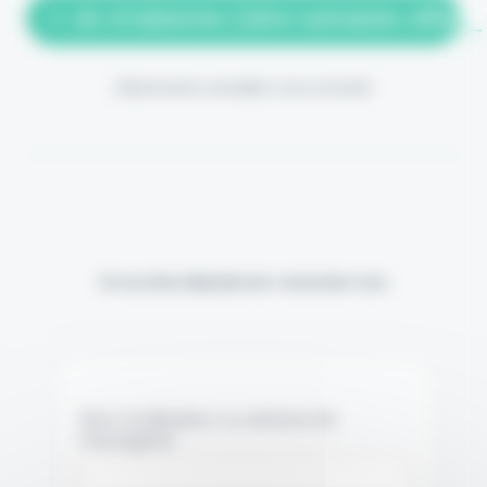
> Je m'abonne (1ère semaine offerte
(Abonnement annulable à tout moment)
Si vous êtes déjà abonné, connectez-vous
Nom d'utilisateur ou adresse de
messagerie.