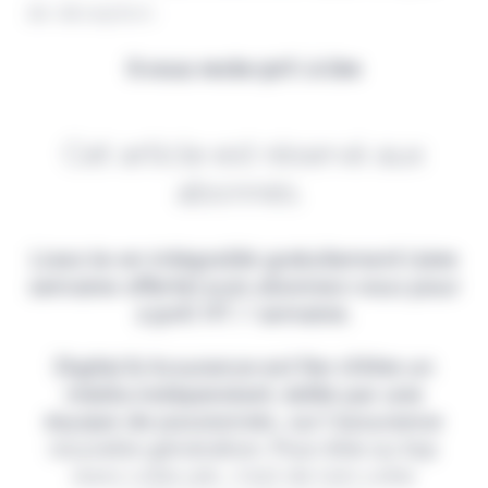
de déception.
Il vous reste 90% à lire
Cet article est réservé aux
abonnés.
Lisez-le en intégralité gratuitement (1ère
semaine offerte) puis abonnez-vous pour
2,90€ HT / semaine.
Digital & Assurance est fier d'être un
média indépendant, édité par une
équipe de passionnés, sur l'assurance
nouvelle génération. Pour être au top
dans votre job, c'est de loin votre