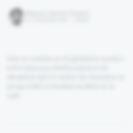
Rédigé par Alexandre Pengloan
le 07 novembre 2024 - 1 minute
Dans un contexte où l'IA générative suscite à
la fois beaucoup d'enthousiasme et de
déceptions dans le secteur de l'assurance, le
groupe AG2R La Mondiale accélère sur le
sujet.