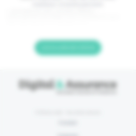
meilleur investissement.
> Je m'abonne (1ère semaine offerte) <
(Abonnement annulable à tout moment) Si vous
êtes déjà abonné, connectez-vous
Lire la suite de l'article
© Eficiens 2026 - Tous droits réservés
À propos