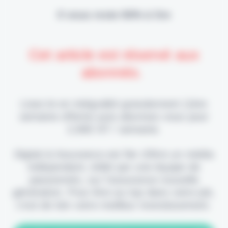
Il vous reste 90% à lire
Cet article est réservé aux
abonnés.
Lisez-le en intégralité gratuitement (1ère
semaine offerte) puis abonnez-vous pour
2,90€ HT / semaine.
Digital & Assurance est fier d'être un média
indépendant, édité par une équipe de
passionnés, sur l'assurance nouvelle
génération. Pour être au top dans votre job,
c'est de loin votre meilleur investissement.