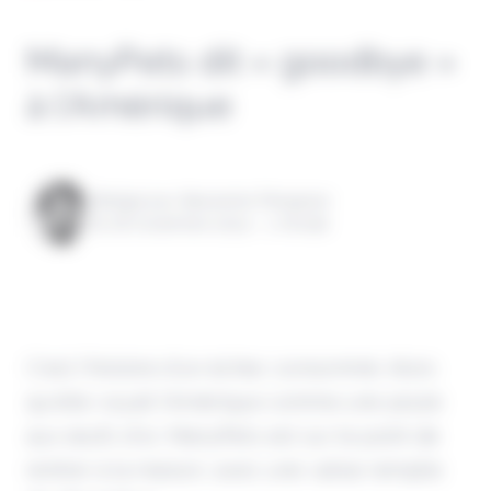
ManyPets dit « goodbye »
à l’Amérique
Rédigé par Alexandre Pengloan
le 06 novembre 2024 - 1 minute
C'est l'histoire d'un échec consommé. Alors
qu'elle voyait l'Amérique comme une poule
aux œufs d'or, ManyPets est sur le point de
rentrer à la maison, avec une valise remplie