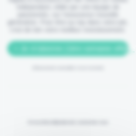
indépendant, édité par une équipe de
passionnés, sur l'assurance nouvelle
génération. Pour être au top dans votre job,
c'est de loin votre meilleur investissement.
> Je m'abonne (1ère semaine offerte
(Abonnement annulable à tout moment)
Si vous êtes déjà abonné, connectez-vous