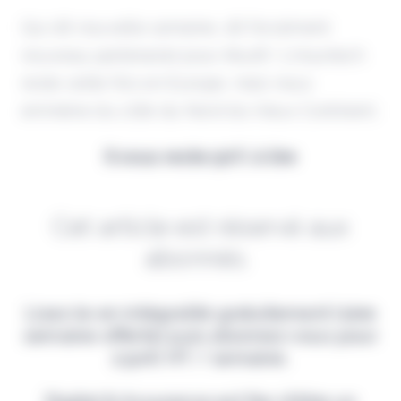
Qui dit nouvelle semaine, dit forcément
nouveau partenariat pour Akur8 ! L'insurtech
reste cette fois en Europe, mais nous
emmène du côté du Nord du Vieux Continent.
Il vous reste 90% à lire
Cet article est réservé aux
abonnés.
Lisez-le en intégralité gratuitement (1ère
semaine offerte) puis abonnez-vous pour
2,90€ HT / semaine.