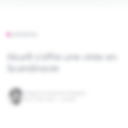
L'ESSENTIEL
Akur8 s’offre une virée en
Scandinavie
Rédigé par Alexandre Pengloan
le 07 mars 2024 - 1 minute