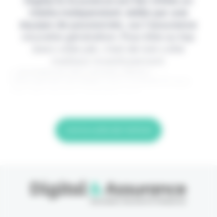
Digital & Assurance est fier d'être un
média indépendant, édité par une
équipe de passionnés, sur l'assurance
nouvelle génération. Pour être au top
dans votre job, c'est de loin votre
meilleur investissement.
> Je m'abonne (1ère semaine offerte) <
(Abonnement annulable à tout moment) Si vous
êtes déjà abonné, connectez-vous
Lire la suite de l'article