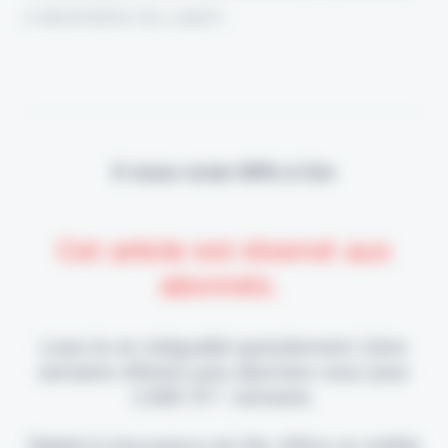
à destination du Latam.
Il vous reste 90% à lire
Cet article est réservé aux
abonnés.
Lisez-le en intégralité gratuitement (1ère
semaine offerte) puis abonnez-vous pour
2,90€ HT / semaine.
Digital & Assurance est fier d'être un média