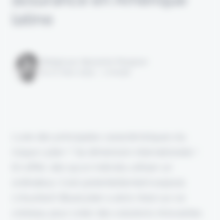
latine
Rédigé par Alexandre Pengloan
le 07 mars 2024 - 1 minute
L'une des principales caractéristiques du
risque cyber ? Sa dimension internationale !
En effet, dès qu'un individu utiliser un
ordinateur, il est potentiellement exposé.
L'insurtech Bluecyber a ainsi misé sur ce
créneau pour créer des solutions innovantes