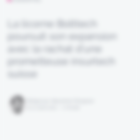
La licorne Bolttech
poursuit son expansion
avec la rachat d’une
prometteuse insurtech
suisse
Rédigé par Alexandre Pengloan
le 21 août 2021 - 1 minute