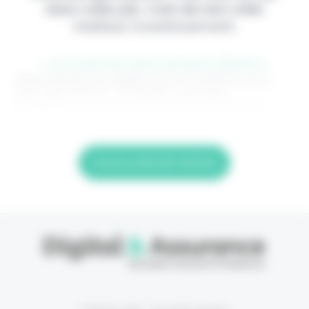
dans votre job, c'est de loin votre
meilleur investissement.
> Je m'abonne (1ère semaine offerte) <
(Abonnement annulable à tout moment) Si vous
êtes déjà abonné, connectez-vous Nom
d'utilisateur ou adresse de messagerie. Mot de
Lire la suite de l'article