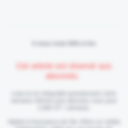
Il vous reste 90% à lire
Cet article est réservé aux
abonnés.
Lisez-le en intégralité gratuitement (1ère
semaine offerte) puis abonnez-vous pour
2,90€ HT / semaine.
Digital & Assurance est fier d'être un média