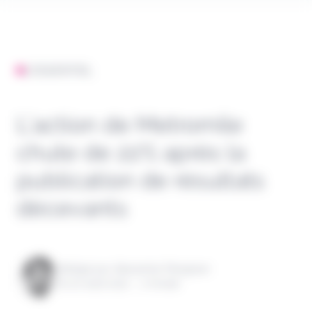
L'ESSENTIEL
L’action de Metromile
chute de 22% après la
publication de résultats
décevants
Rédigé par Alexandre Pengloan
le 20 août 2021 - 1 minute