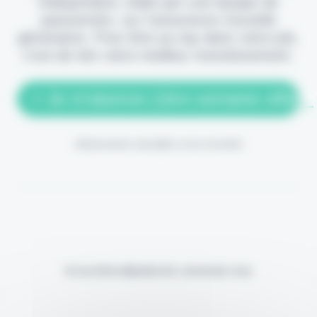
indépendant, édité par une équipe de
passionnés, sur l'assurance nouvelle
génération. Pour être au top dans votre job,
c'est de loin votre meilleur investissement.
> Je m'abonne (1ère semaine offerte
(Abonnement annulable à tout moment)
Si vous êtes déjà abonné, connectez-vous