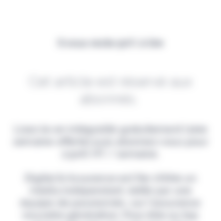
Il vous reste 90% à lire
Cet article est réservé aux
abonnés.
Lisez-le en intégralité gratuitement (1ère
semaine offerte) puis abonnez-vous pour
2,90€ HT / semaine.
Digital & Assurance est fier d'être un
média indépendant, édité par une
équipe de passionnés, sur l'assurance
nouvelle génération. Pour être au top