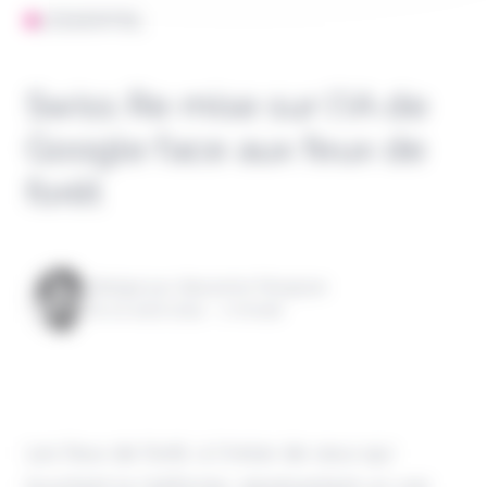
L'ESSENTIEL
Swiss Re mise sur l’IA de
Google face aux feux de
forêt
Rédigé par Alexandre Pengloan
le 02 août 2024 - 1 minute
Les feux de forêt, à l'instar de ceux qui
touchent la Californie, représentent un vrai