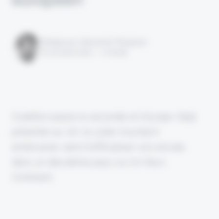
Rédigé par Alexandre Pengloan
le 05 août 2024 - 1 minute
Coalition passe la seconde en Europe. Déjà
présente au UK, la cyber insurtech
américaine vient d'officialiser son arrivée
dans un deuxième pays sur le Vieux
Continent.