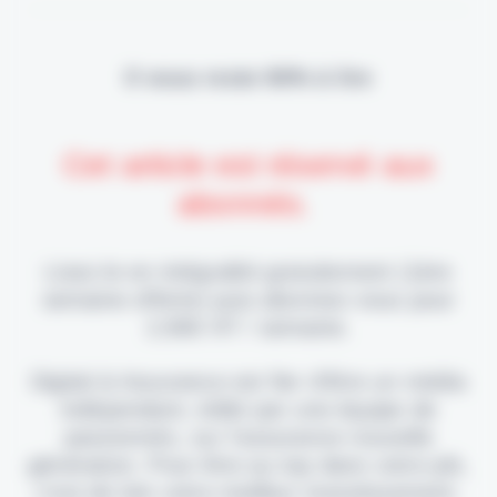
Il vous reste 90% à lire
Cet article est réservé aux
abonnés.
Lisez-le en intégralité gratuitement (1ère
semaine offerte) puis abonnez-vous pour
2,90€ HT / semaine.
Digital & Assurance est fier d'être un média
indépendant, édité par une équipe de
passionnés, sur l'assurance nouvelle
génération. Pour être au top dans votre job,
c'est de loin votre meilleur investissement.