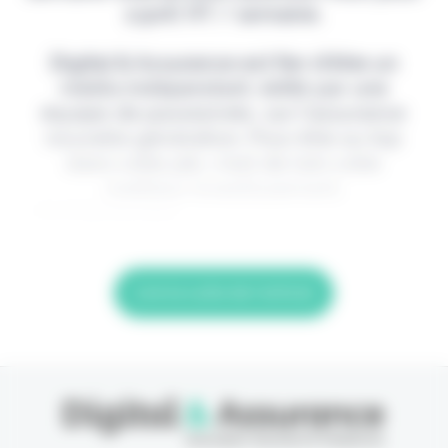
2,90€ HT / semaine.
Digital & Assurance est fier d'être un
média indépendant, édité par une
équipe de passionnés, sur l'assurance
nouvelle génération. Pour être au top
dans votre job, c'est de loin votre
meilleur investissement.
> Je m'abonne (1ère
Lire la suite de l'article