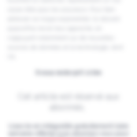
casse-tête pour les assureurs. Pour bien
adresser ce risque exponentiel, ils doivent
aujourd'hui revoir leur approche, en
s'appuyant notamment sur de nouvelles
sources de données et la technologie, dont
l'IA.
Il vous reste 90% à lire
Cet article est réservé aux
abonnés.
Lisez-le en intégralité gratuitement (1ère
semaine offerte) puis abonnez-vous pour