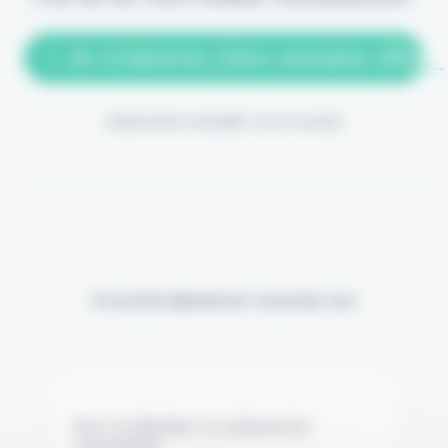
> Je m'abonne (1ère semaine offerte
(Abonnement annulable à tout moment)
Si vous êtes déjà abonné, connectez-vous
Nom d'utilisateur ou adresse de
messagerie.