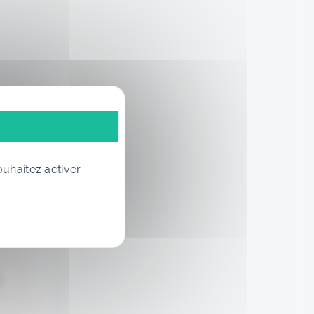
ouhaitez activer